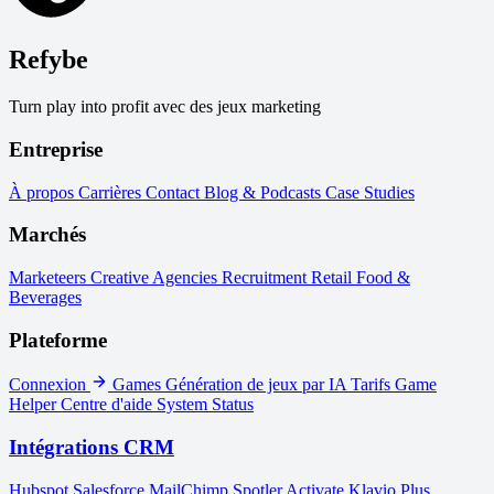
Refybe
Turn play into profit avec des jeux marketing
Entreprise
À propos
Carrières
Contact
Blog & Podcasts
Case Studies
Marchés
Marketeers
Creative Agencies
Recruitment
Retail
Food &
Beverages
Plateforme
Connexion
Games
Génération de jeux par IA
Tarifs
Game
Helper
Centre d'aide
System Status
Intégrations CRM
Hubspot
Salesforce
MailChimp
Spotler Activate
Klavio
Plus...