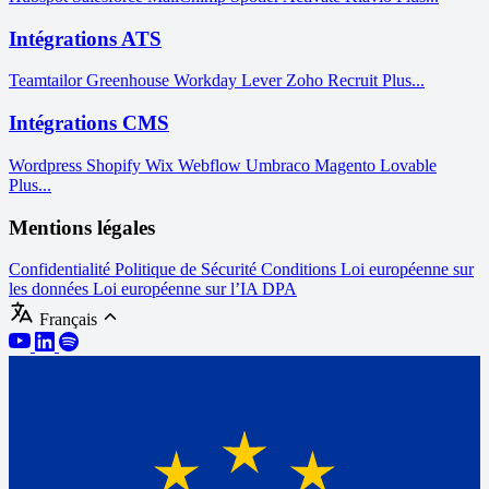
Intégrations ATS
Teamtailor
Greenhouse
Workday
Lever
Zoho Recruit
Plus...
Intégrations CMS
Wordpress
Shopify
Wix
Webflow
Umbraco
Magento
Lovable
Plus...
Mentions légales
Confidentialité
Politique de Sécurité
Conditions
Loi européenne sur
les données
Loi européenne sur l’IA
DPA
Français