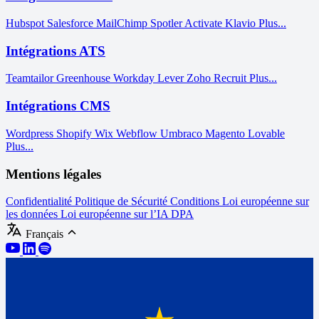
Hubspot
Salesforce
MailChimp
Spotler Activate
Klavio
Plus...
Intégrations ATS
Teamtailor
Greenhouse
Workday
Lever
Zoho Recruit
Plus...
Intégrations CMS
Wordpress
Shopify
Wix
Webflow
Umbraco
Magento
Lovable
Plus...
Mentions légales
Confidentialité
Politique de Sécurité
Conditions
Loi européenne sur
les données
Loi européenne sur l’IA
DPA
Français