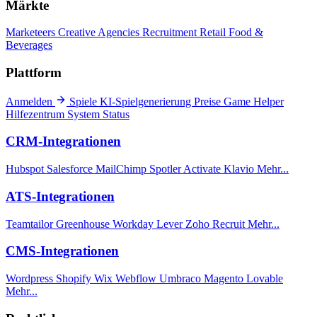
Märkte
Marketeers
Creative Agencies
Recruitment
Retail
Food &
Beverages
Plattform
Anmelden
Spiele
KI-Spielgenerierung
Preise
Game Helper
Hilfezentrum
System Status
CRM-Integrationen
Hubspot
Salesforce
MailChimp
Spotler Activate
Klavio
Mehr...
ATS-Integrationen
Teamtailor
Greenhouse
Workday
Lever
Zoho Recruit
Mehr...
CMS-Integrationen
Wordpress
Shopify
Wix
Webflow
Umbraco
Magento
Lovable
Mehr...