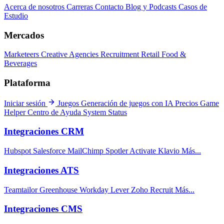
Acerca de nosotros
Carreras
Contacto
Blog y Podcasts
Casos de
Estudio
Mercados
Marketeers
Creative Agencies
Recruitment
Retail
Food &
Beverages
Plataforma
Iniciar sesión
Juegos
Generación de juegos con IA
Precios
Game
Helper
Centro de Ayuda
System Status
Integraciones CRM
Hubspot
Salesforce
MailChimp
Spotler Activate
Klavio
Más...
Integraciones ATS
Teamtailor
Greenhouse
Workday
Lever
Zoho Recruit
Más...
Integraciones CMS