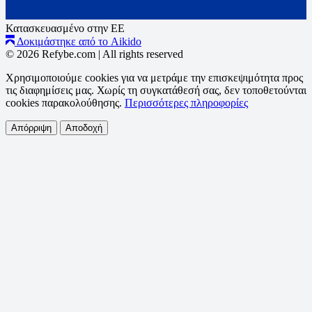
Κατασκευασμένο στην ΕΕ
Δοκιμάστηκε από το Aikido
© 2026 Refybe.com
|
All rights reserved
Χρησιμοποιούμε cookies για να μετράμε την επισκεψιμότητα προς
τις διαφημίσεις μας. Χωρίς τη συγκατάθεσή σας, δεν τοποθετούνται
cookies παρακολούθησης.
Περισσότερες πληροφορίες
Απόρριψη
Αποδοχή