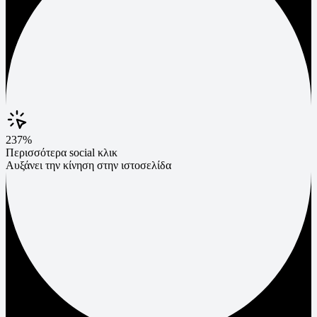
237%
Περισσότερα social κλικ
Αυξάνει την κίνηση στην ιστοσελίδα