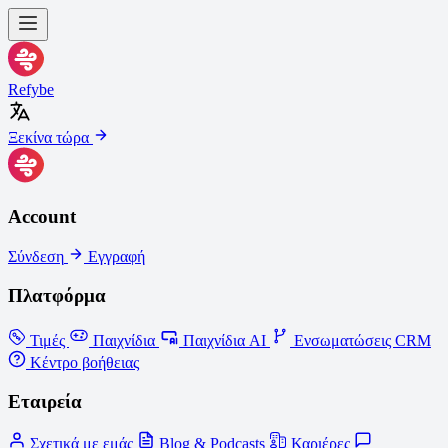
Refybe
Ξεκίνα τώρα
Account
Σύνδεση
Εγγραφή
Πλατφόρμα
Τιμές
Παιχνίδια
Παιχνίδια AI
Ενσωματώσεις CRM
Κέντρο βοήθειας
Εταιρεία
Σχετικά με εμάς
Blog & Podcasts
Καριέρες