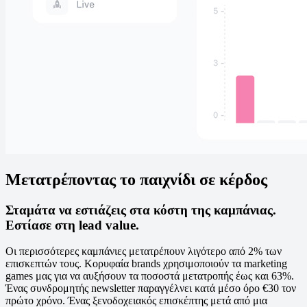
Μετατρέποντας το παιχνίδι σε κέρδος
Σταμάτα να εστιάζεις στα κόστη της καμπάνιας.
Εστίασε στη lead value.
Οι περισσότερες καμπάνιες μετατρέπουν λιγότερο από 2% των
επισκεπτών τους. Κορυφαία brands χρησιμοποιούν τα marketing
games μας για να αυξήσουν τα ποσοστά μετατροπής έως και 63%.
Ένας συνδρομητής newsletter παραγγέλνει κατά μέσο όρο €30 τον
πρώτο χρόνο. Ένας ξενοδοχειακός επισκέπτης μετά από μια