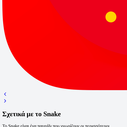
Σχετικά με το Snake
Το Snake είναι ένα παιχνίδι που γνωρίζουν οι περισσότεροι