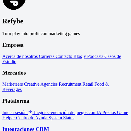
Refybe
Turn play into profit con marketing games
Empresa
Acerca de nosotros
Carreras
Contacto
Blog y Podcasts
Casos de
Estudio
Mercados
Marketeers
Creative Agencies
Recruitment
Retail
Food &
Beverages
Plataforma
Iniciar sesión
Juegos
Generación de juegos con IA
Precios
Game
Helper
Centro de Ayuda
System Status
Integraciones CRM