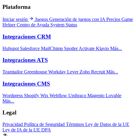
Plataforma
Iniciar sesión
Juegos
Generación de juegos con IA
Precios
Game
Helper
Centro de Ayuda
System Status
Integraciones CRM
Hubspot
Salesforce
MailChimp
Spotler Activate
Klavio
Más...
Integraciones ATS
Teamtailor
Greenhouse
Workday
Lever
Zoho Recruit
Más...
Integraciones CMS
Wordpress
Shopify
Wix
Webflow
Umbraco
Magento
Lovable
Más...
Legal
Privacidad
Política de Seguridad
Términos
Ley de Datos de la UE
Ley de IA de la UE
DPA