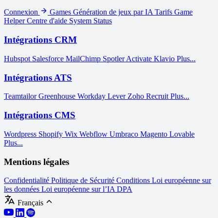
Connexion
Games
Génération de jeux par IA
Tarifs
Game
Helper
Centre d'aide
System Status
Intégrations CRM
Hubspot
Salesforce
MailChimp
Spotler Activate
Klavio
Plus...
Intégrations ATS
Teamtailor
Greenhouse
Workday
Lever
Zoho Recruit
Plus...
Intégrations CMS
Wordpress
Shopify
Wix
Webflow
Umbraco
Magento
Lovable
Plus...
Mentions légales
Confidentialité
Politique de Sécurité
Conditions
Loi européenne sur
les données
Loi européenne sur l’IA
DPA
Français