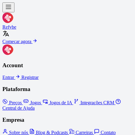
Refybe
Começar agora
Account
Entrar
Registrar
Plataforma
Preços
Jogos
Jogos de IA
Integrações CRM
Central de Ajuda
Empresa
Sobre nós
Blog & Podcasts
Carreiras
Contato