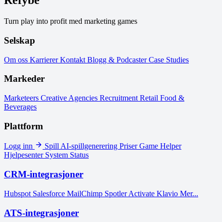
Refybe
Turn play into profit med marketing games
Selskap
Om oss
Karrierer
Kontakt
Blogg & Podcaster
Case Studies
Markeder
Marketeers
Creative Agencies
Recruitment
Retail
Food &
Beverages
Plattform
Logg inn
Spill
AI-spillgenerering
Priser
Game Helper
Hjelpesenter
System Status
CRM-integrasjoner
Hubspot
Salesforce
MailChimp
Spotler Activate
Klavio
Mer...
ATS-integrasjoner