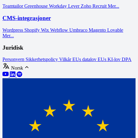
Teamtailor
Greenhouse
Workday
Lever
Zoho Recruit
Mer...
CMS-integrasjoner
Wordpress
Shopify
Wix
Webflow
Umbraco
Magento
Lovable
Mer...
Juridisk
Personvern
Sikkerhetspolicy
Vilkår
EUs datalov
EUs KI-lov
DPA
Norsk