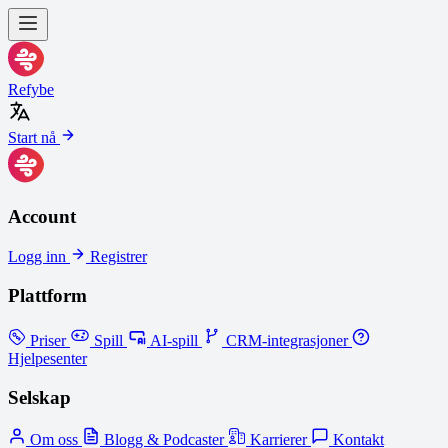
Refybe
Start nå
Account
Logg inn
Registrer
Plattform
Priser
Spill
AI-spill
CRM-integrasjoner
Hjelpesenter
Selskap
Om oss
Blogg & Podcaster
Karrierer
Kontakt