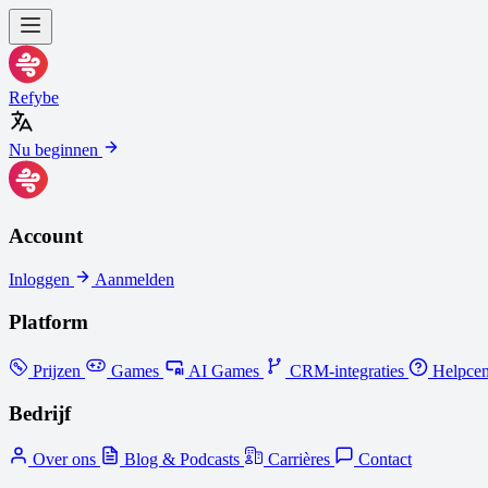
Refybe
Nu beginnen
Account
Inloggen
Aanmelden
Platform
Prijzen
Games
AI Games
CRM-integraties
Helpcen
Bedrijf
Over ons
Blog & Podcasts
Carrières
Contact