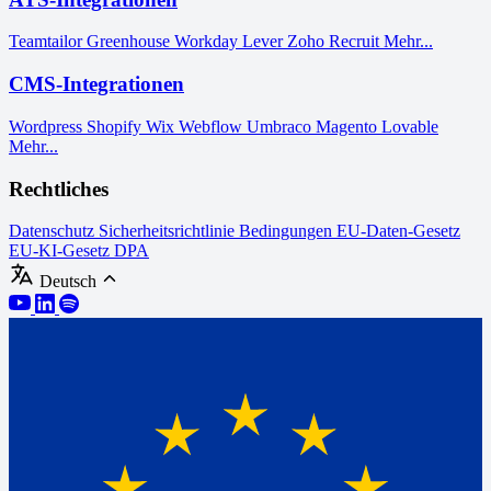
Teamtailor
Greenhouse
Workday
Lever
Zoho Recruit
Mehr...
CMS-Integrationen
Wordpress
Shopify
Wix
Webflow
Umbraco
Magento
Lovable
Mehr...
Rechtliches
Datenschutz
Sicherheitsrichtlinie
Bedingungen
EU-Daten-Gesetz
EU-KI-Gesetz
DPA
Deutsch