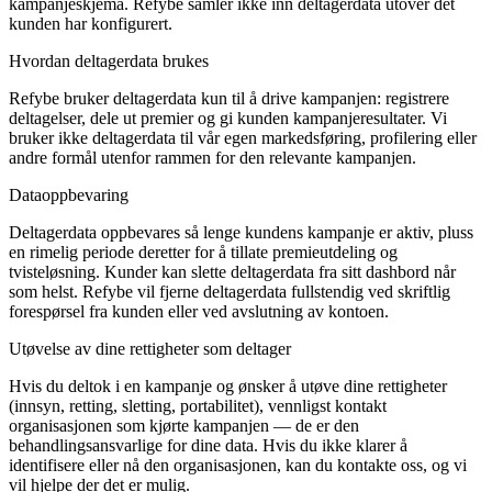
kampanjeskjema. Refybe samler ikke inn deltagerdata utover det
kunden har konfigurert.
Hvordan deltagerdata brukes
Refybe bruker deltagerdata kun til å drive kampanjen: registrere
deltagelser, dele ut premier og gi kunden kampanjeresultater. Vi
bruker ikke deltagerdata til vår egen markedsføring, profilering eller
andre formål utenfor rammen for den relevante kampanjen.
Dataoppbevaring
Deltagerdata oppbevares så lenge kundens kampanje er aktiv, pluss
en rimelig periode deretter for å tillate premieutdeling og
tvisteløsning. Kunder kan slette deltagerdata fra sitt dashbord når
som helst. Refybe vil fjerne deltagerdata fullstendig ved skriftlig
forespørsel fra kunden eller ved avslutning av kontoen.
Utøvelse av dine rettigheter som deltager
Hvis du deltok i en kampanje og ønsker å utøve dine rettigheter
(innsyn, retting, sletting, portabilitet), vennligst kontakt
organisasjonen som kjørte kampanjen — de er den
behandlingsansvarlige for dine data. Hvis du ikke klarer å
identifisere eller nå den organisasjonen, kan du kontakte oss, og vi
vil hjelpe der det er mulig.