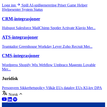
Logg inn
Spill
AI-spillgenerering
Priser
Game Helper
Hjelpesenter
System Status
CRM-integrasjoner
Hubspot
Salesforce
MailChimp
Spotler Activate
Klavio
Mer...
ATS-integrasjoner
Teamtailor
Greenhouse
Workday
Lever
Zoho Recruit
Mer...
CMS-integrasjoner
Wordpress
Shopify
Wix
Webflow
Umbraco
Magento
Lovable
Mer...
Juridisk
Personvern
Sikkerhetspolicy
Vilkår
EUs datalov
EUs KI-lov
DPA
Norsk