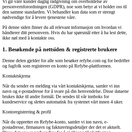
Vi gir våre kunder daglig rådgivning om overholdelse av
personvernforordningen (GDPR), noe som betyr at vi holder oss til
den samme standarden. Vi behandler kun data som er strengt
nødvendige for å levere tjenestene våre.
På denne siden finner du all relevant informasjon om hvordan vi
håndterer ditt personvern. Hvis du har spørsmål etter å ha lest dette,
ikke nøl med å kontakte oss.
1. Besøkende på nettsiden & registrerte brukere
Denne delen gjelder for alle som besøker refybe.com og for bedrifter
og fagfolk som registrerer en konto på Refybe-plattformen.
Kontaktskjema
Når du sender en melding via vårt kontaktskjema, samler vi inn
navn og e-postadresse for å svare på din henvendelse. Disse dataene
brukes ikke til andre formål. De sendes til vår innboks for
kundeservice og slettes automatisk fra systemet vårt innen 4 uker.
Kontoregistrering & profil
Når du oppretter en Refybe-konto, samler vi inn navn, e-
postadresse, firmanavn og faktureringsdetaljer der det er aktuelt.