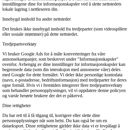
innstillingene dine for informasjonskapsler ved å slette nettstedets
lokale lagring i nettleseren din.
Innebygd innhold fra andre nettsteder
Det brukes ikke innebygd innhold fra tredjeparter (som videospillere
eller sosiale strømmer) på dette nettstedet.
Tredjepartsverktøy
Vi bruker Google Ads for å måle konverteringer fra våre
annonsekampanjer, som beskrevet under "Informasjonskapsler"
ovenfor. Avhengig av dine innstillinger for informasjonskapsler kan
begrensede data (som din interaksjon med annonsene våre) deles
med Google for dette formålet. Vi deler ikke personlige kontodata
(navn, e-postadresse, bedriftsinformasjon) med tredjeparter for deres
egne formål. Hvis vi i fremtiden integrerer flere tredjepartsverktøy
som behandler personopplysninger, vil vi oppdatere denne policyen
og varsle berørte brukere der det er påkrevd.
Dine rettigheter
Du har rett til å få tilgang til, korrigere eller slette dine
personopplysninger når som helst. Du kan også be om en
dataeksport. Disse rettighetene gjelder ikke data vi er lovpålagt å