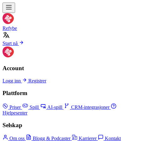
Refybe
Start nå
Account
Logg inn
Registrer
Plattform
Priser
Spill
AI-spill
CRM-integrasjoner
Hjelpesenter
Selskap
Om oss
Blogg & Podcaster
Karrierer
Kontakt