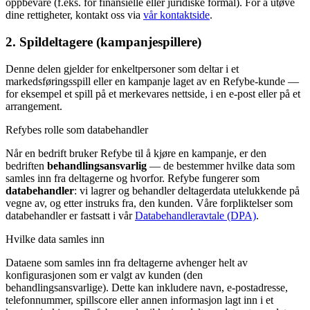
oppbevare (f.eks. for finansielle eller juridiske formål). For å utøve
dine rettigheter, kontakt oss via
vår kontaktside
.
2. Spildeltagere (kampanjespillere)
Denne delen gjelder for enkeltpersoner som deltar i et
markedsføringsspill eller en kampanje laget av en Refybe-kunde —
for eksempel et spill på et merkevares nettside, i en e-post eller på et
arrangement.
Refybes rolle som databehandler
Når en bedrift bruker Refybe til å kjøre en kampanje, er den
bedriften
behandlingsansvarlig
— de bestemmer hvilke data som
samles inn fra deltagerne og hvorfor. Refybe fungerer som
databehandler
: vi lagrer og behandler deltagerdata utelukkende på
vegne av, og etter instruks fra, den kunden. Våre forpliktelser som
databehandler er fastsatt i vår
Databehandleravtale (DPA)
.
Hvilke data samles inn
Dataene som samles inn fra deltagerne avhenger helt av
konfigurasjonen som er valgt av kunden (den
behandlingsansvarlige). Dette kan inkludere navn, e-postadresse,
telefonnummer, spillscore eller annen informasjon lagt inn i et