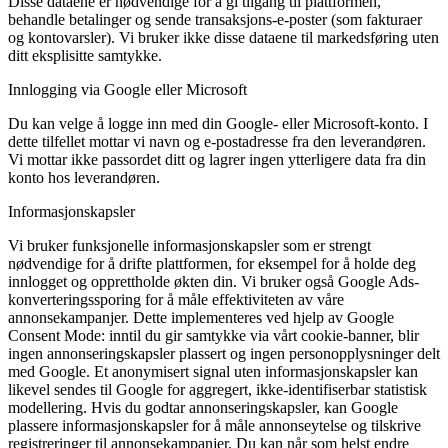
Disse dataene er nødvendige for å gi tilgang til plattformen,
behandle betalinger og sende transaksjons-e-poster (som fakturaer
og kontovarsler). Vi bruker ikke disse dataene til markedsføring uten
ditt eksplisitte samtykke.
Innlogging via Google eller Microsoft
Du kan velge å logge inn med din Google- eller Microsoft-konto. I
dette tilfellet mottar vi navn og e-postadresse fra den leverandøren.
Vi mottar ikke passordet ditt og lagrer ingen ytterligere data fra din
konto hos leverandøren.
Informasjonskapsler
Vi bruker funksjonelle informasjonskapsler som er strengt
nødvendige for å drifte plattformen, for eksempel for å holde deg
innlogget og opprettholde økten din. Vi bruker også Google Ads-
konverteringssporing for å måle effektiviteten av våre
annonsekampanjer. Dette implementeres ved hjelp av Google
Consent Mode: inntil du gir samtykke via vårt cookie-banner, blir
ingen annonseringskapsler plassert og ingen personopplysninger delt
med Google. Et anonymisert signal uten informasjonskapsler kan
likevel sendes til Google for aggregert, ikke-identifiserbar statistisk
modellering. Hvis du godtar annonseringskapsler, kan Google
plassere informasjonskapsler for å måle annonseytelse og tilskrive
registreringer til annonsekampanjer. Du kan når som helst endre