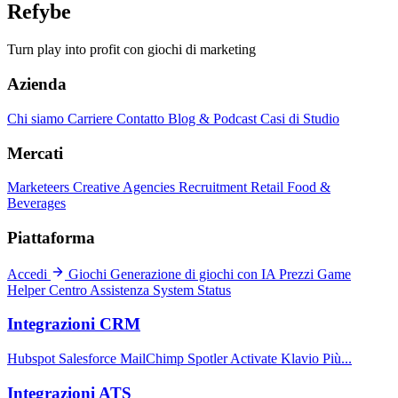
Refybe
Turn play into profit con giochi di marketing
Azienda
Chi siamo
Carriere
Contatto
Blog & Podcast
Casi di Studio
Mercati
Marketeers
Creative Agencies
Recruitment
Retail
Food &
Beverages
Piattaforma
Accedi
Giochi
Generazione di giochi con IA
Prezzi
Game
Helper
Centro Assistenza
System Status
Integrazioni CRM
Hubspot
Salesforce
MailChimp
Spotler Activate
Klavio
Più...
Integrazioni ATS