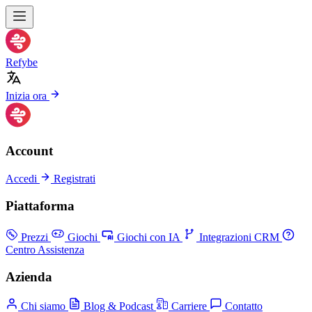
Refybe
Inizia ora
Account
Accedi
Registrati
Piattaforma
Prezzi
Giochi
Giochi con IA
Integrazioni CRM
Centro Assistenza
Azienda
Chi siamo
Blog & Podcast
Carriere
Contatto