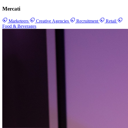
Mercati
Marketeers
Creative Agencies
Recruitment
Retail
Food & Beverages