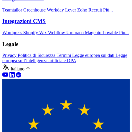
Teamtailor
Greenhouse
Workday
Lever
Zoho Recruit
Più...
Integrazioni CMS
Wordpress
Shopify
Wix
Webflow
Umbraco
Magento
Lovable
Più...
Legale
Privacy
Politica di Sicurezza
Termini
Legge europea sui dati
Legge
europea sull’intelligenza artificiale
DPA
Italiano