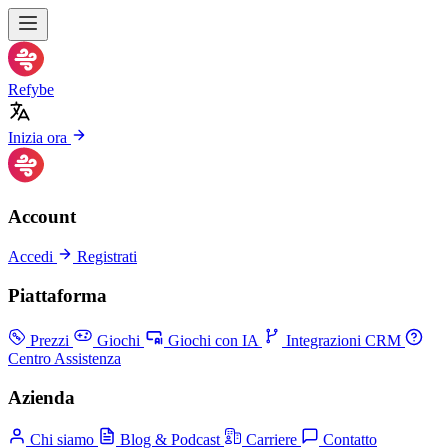
Refybe
Inizia ora
Account
Accedi
Registrati
Piattaforma
Prezzi
Giochi
Giochi con IA
Integrazioni CRM
Centro Assistenza
Azienda
Chi siamo
Blog & Podcast
Carriere
Contatto