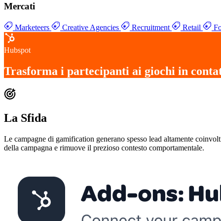
Mercati
Marketeers
Creative Agencies
Recruitment
Retail
Fo
Hubspot
Trasforma i
partecipanti ai giochi in cont
La Sfida
Le campagne di gamification generano spesso lead altamente coinvolti, 
della campagna e rimuove il prezioso contesto comportamentale.