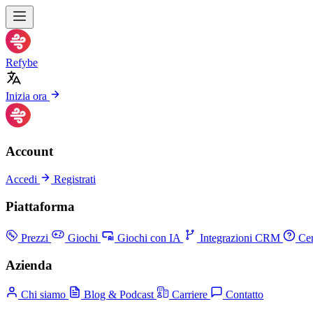
Refybe
Inizia ora
Account
Accedi
Registrati
Piattaforma
Prezzi
Giochi
Giochi con IA
Integrazioni CRM
Cen
Azienda
Chi siamo
Blog & Podcast
Carriere
Contatto