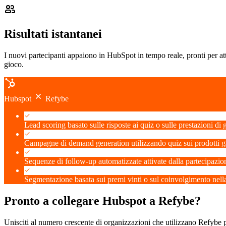
Risultati istantanei
I nuovi partecipanti appaiono in HubSpot in tempo reale, pronti per at
gioco.
Hubspot
Refybe
Lead scoring basato sulle risposte ai quiz o sulle prestazioni di 
Campagne di demand generation utilizzando quiz sui prodotti g
Sequenze di follow-up automatizzate attivate dalla partecipazi
Segmentazione basata sui premi vinti o sul coinvolgimento nel
Pronto a collegare Hubspot a Refybe?
Unisciti al numero crescente di organizzazioni che utilizzano Refybe 