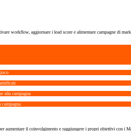
tivare workflow, aggiornare i lead score e alimentare campagne di marke
gioco
amificati
one alla campagna
la campagna
per aumentare il coinvolgimento e raggiungere i propri obiettivi con i 