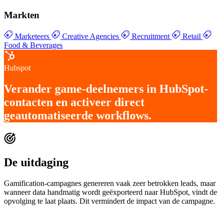
Markten
Marketeers
Creative Agencies
Recruitment
Retail
Food & Beverages
Hubspot
Verander
game-deelnemers in HubSpot-
contacten
en activeer
direct
geautomatiseerde workflows
.
De uitdaging
Gamification-campagnes genereren vaak zeer betrokken leads, maar
wanneer data handmatig wordt geëxporteerd naar HubSpot, vindt de
opvolging te laat plaats. Dit vermindert de impact van de campagne.