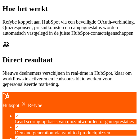
Hoe het werkt
Refybe koppelt aan HubSpot via een beveiligde OAuth-verbinding.
Quizresponsen, prijsuitkomsten en campagnestatus worden
automatisch vastgelegd in de juiste HubSpot-contacteigenschappen.
Direct resultaat
Nieuwe deelnemers verschijnen in real-time in HubSpot, klaar om
workflows te activeren en leadscores bij te werken voor
gepersonaliseerde marketing.
Hubspot
Refybe
Lead scoring op basis van quizantwoorden of gameprestaties
Demand generation via gamified productquizzen