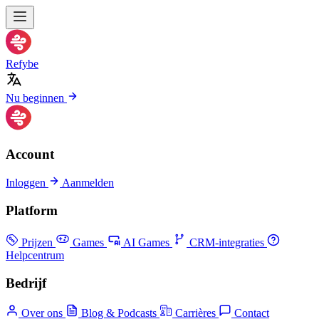
Refybe
Nu beginnen
Account
Inloggen
Aanmelden
Platform
Prijzen
Games
AI Games
CRM-integraties
Helpcentrum
Bedrijf
Over ons
Blog & Podcasts
Carrières
Contact