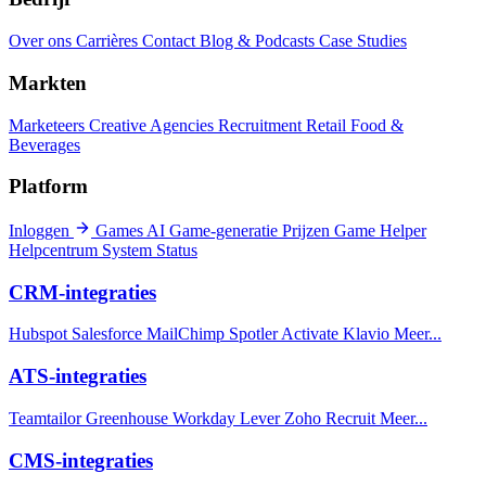
Over ons
Carrières
Contact
Blog & Podcasts
Case Studies
Markten
Marketeers
Creative Agencies
Recruitment
Retail
Food &
Beverages
Platform
Inloggen
Games
AI Game-generatie
Prijzen
Game Helper
Helpcentrum
System Status
CRM-integraties
Hubspot
Salesforce
MailChimp
Spotler Activate
Klavio
Meer...
ATS-integraties
Teamtailor
Greenhouse
Workday
Lever
Zoho Recruit
Meer...
CMS-integraties