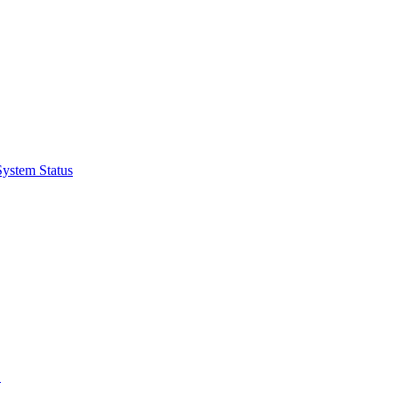
System Status
.