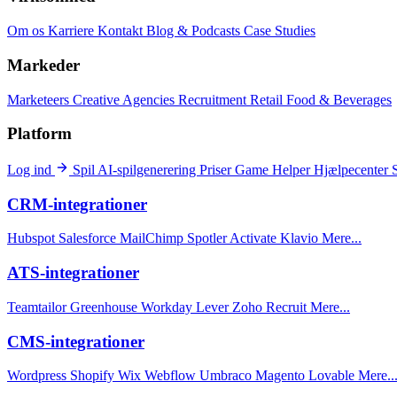
Om os
Karriere
Kontakt
Blog & Podcasts
Case Studies
Markeder
Marketeers
Creative Agencies
Recruitment
Retail
Food & Beverages
Platform
Log ind
Spil
AI-spilgenerering
Priser
Game Helper
Hjælpecenter
CRM-integrationer
Hubspot
Salesforce
MailChimp
Spotler Activate
Klavio
Mere...
ATS-integrationer
Teamtailor
Greenhouse
Workday
Lever
Zoho Recruit
Mere...
CMS-integrationer
Wordpress
Shopify
Wix
Webflow
Umbraco
Magento
Lovable
Mere..