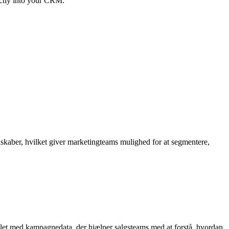
ectly into your CRM.
kaber, hvilket giver marketingteams mulighed for at segmentere,
plet med kampagnedata, der hjælper salgsteams med at forstå, hvordan