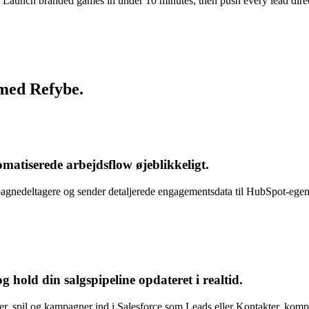
als. Launch branded games in under 10 minutes, then push every lead dir
 med Refybe.
omatiserede arbejdsflow øjeblikkeligt
.
agnedeltagere og sender detaljerede engagementsdata til HubSpot-egens
 og hold din
salgspipeline opdateret i realtid
.
zer, spil og kampagner ind i Salesforce som Leads eller Kontakter, kom