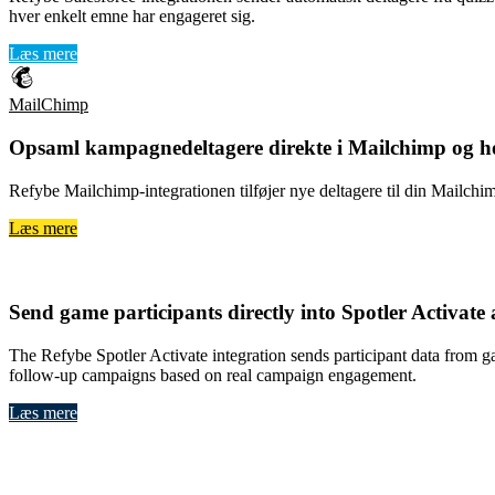
hver enkelt emne har engageret sig.
Læs mere
MailChimp
Opsaml
kampagnedeltagere direkte i Mailchimp
og h
Refybe Mailchimp-integrationen tilføjer nye deltagere til din Mailc
Læs mere
Spotler Activate
Send
game participants directly into Spotler Activate
The Refybe Spotler Activate integration sends participant data from g
follow-up campaigns based on real campaign engagement.
Læs mere
Klavio