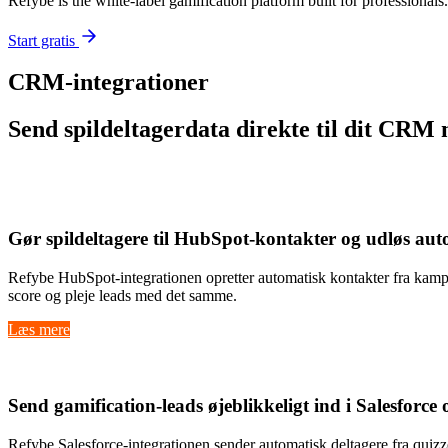
Refybe is the white-label gamification platform built for profession
Start gratis
CRM-integrationer
Send spildeltagerdata direkte til dit CRM
Hubspot
Gør
spildeltagere til HubSpot-kontakter
og udløs
aut
Refybe HubSpot-integrationen opretter automatisk kontakter fra kamp
score og pleje leads med det samme.
Læs mere
Salesforce
Send
gamification-leads øjeblikkeligt
ind i Salesforce
Refybe Salesforce-integrationen sender automatisk deltagere fra quiz