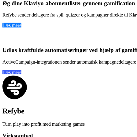
Øg dine
Klaviyo-abonnentlister gennem gamification
Refybe sender deltagere fra spil, quizzer og kampagner direkte til K
Læs mere
ActiveCampaign
Udløs
kraftfulde automatiseringer
ved hjælp af
gamif
ActiveCampaign-integrationen sender automatisk kampagnedeltagere t
Læs mere
Refybe
Turn play into profit med marketing games
Virksomhed