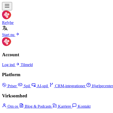
Refybe
Start nu
Account
Log ind
Tilmeld
Platform
Priser
Spil
AI-spil
CRM-integrationer
Hjælpecenter
Virksomhed
Om os
Blog & Podcasts
Karriere
Kontakt