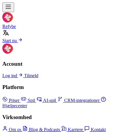
Refybe
Start nu
Account
Log ind
Tilmeld
Platform
Priser
Spil
AI-spil
CRM-integrationer
Hjælpecenter
Virksomhed
Om os
Blog & Podcasts
Karriere
Kontakt