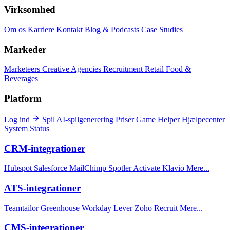
Virksomhed
Om os
Karriere
Kontakt
Blog & Podcasts
Case Studies
Markeder
Marketeers
Creative Agencies
Recruitment
Retail
Food &
Beverages
Platform
Log ind
Spil
AI-spilgenerering
Priser
Game Helper
Hjælpecenter
System Status
CRM-integrationer
Hubspot
Salesforce
MailChimp
Spotler Activate
Klavio
Mere...
ATS-integrationer
Teamtailor
Greenhouse
Workday
Lever
Zoho Recruit
Mere...
CMS-integrationer