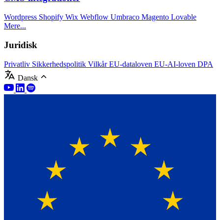
Wordpress
Shopify
Wix
Webflow
Umbraco
Magento
Lovable
Mere...
Juridisk
Privatliv
Sikkerhedspolitik
Vilkår
EU-dataloven
EU-AI-loven
DPA
Dansk