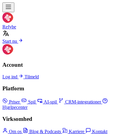
Refybe
Start nu
Account
Log ind
Tilmeld
Platform
Priser
Spil
AI-spil
CRM-integrationer
Hjælpecenter
Virksomhed
Om os
Blog & Podcasts
Karriere
Kontakt