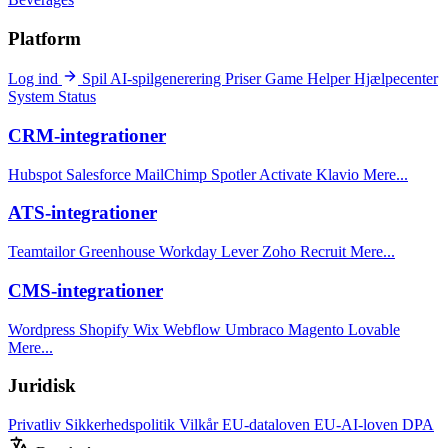
Platform
Log ind
Spil
AI-spilgenerering
Priser
Game Helper
Hjælpecenter
System Status
CRM-integrationer
Hubspot
Salesforce
MailChimp
Spotler Activate
Klavio
Mere...
ATS-integrationer
Teamtailor
Greenhouse
Workday
Lever
Zoho Recruit
Mere...
CMS-integrationer
Wordpress
Shopify
Wix
Webflow
Umbraco
Magento
Lovable
Mere...
Juridisk
Privatliv
Sikkerhedspolitik
Vilkår
EU-dataloven
EU-AI-loven
DPA