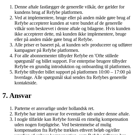
Denne aftale fastlægger de generelle vilkår, der gælder for
kundens brug af Refybe platformen.
Ved at implementere, bruge eller på anden måde gøre brug af
Refybe accepterer kunden at være bundet af de generelle
vilkår som beskrevet i denne aftale og bilagene. Hvis kunden
ikke accepterer dette, må kunden ikke implementere, bruge
eller på anden måde gøre brug af Refybe.
Alle priser er baseret på, at kunden selv producerer og udfører
kampagner på Refybe platformen.
For alle abonnementer tilbyder Refybe en 'Ofte stillede
spørgsmål' og billet support. For enterprise brugere tilbyder
Refybe en grundig introduktion og onboarding til platformen.
Refybe tilbyder billet support på platformen 10:00 – 17:00 på
hverdage. Alle spørgsmål skal sendes fra Refybes generelle
kontaktside.
7. Ansvar
Parterne er ansvarlige under hollandsk ret.
Refybe har intet ansvar for eventuelle tab under denne aftale.
I nogle tilfælde kan Refybe foreslå en rimelig kompensation
uden nogen forpligtelse. Ved bestemmelse af mulig
kompensation fra Refybe trækkes ethvert beløb og/eller