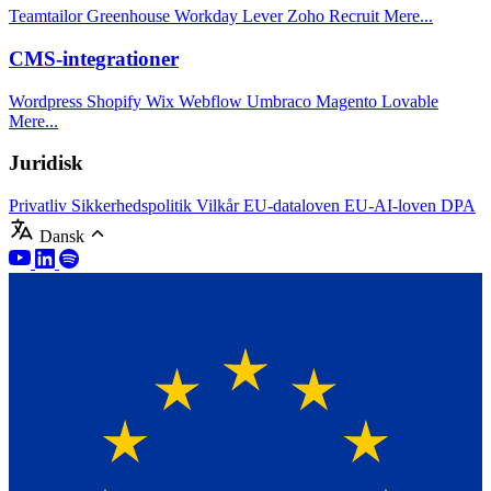
Teamtailor
Greenhouse
Workday
Lever
Zoho Recruit
Mere...
CMS-integrationer
Wordpress
Shopify
Wix
Webflow
Umbraco
Magento
Lovable
Mere...
Juridisk
Privatliv
Sikkerhedspolitik
Vilkår
EU-dataloven
EU-AI-loven
DPA
Dansk