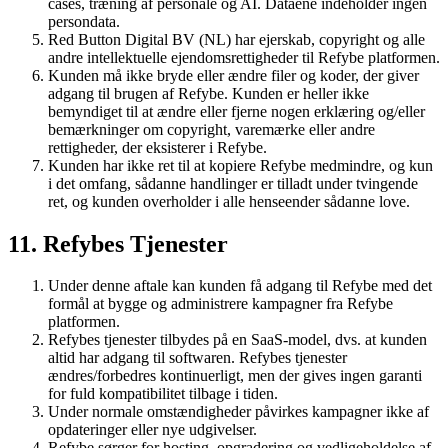
cases, træning af personale og AI. Dataene indeholder ingen
persondata.
Red Button Digital BV (NL) har ejerskab, copyright og alle
andre intellektuelle ejendomsrettigheder til Refybe platformen.
Kunden må ikke bryde eller ændre filer og koder, der giver
adgang til brugen af Refybe. Kunden er heller ikke
bemyndiget til at ændre eller fjerne nogen erklæring og/eller
bemærkninger om copyright, varemærke eller andre
rettigheder, der eksisterer i Refybe.
Kunden har ikke ret til at kopiere Refybe medmindre, og kun
i det omfang, sådanne handlinger er tilladt under tvingende
ret, og kunden overholder i alle henseender sådanne love.
11. Refybes Tjenester
Under denne aftale kan kunden få adgang til Refybe med det
formål at bygge og administrere kampagner fra Refybe
platformen.
Refybes tjenester tilbydes på en SaaS-model, dvs. at kunden
altid har adgang til softwaren. Refybes tjenester
ændres/forbedres kontinuerligt, men der gives ingen garanti
for fuld kompatibilitet tilbage i tiden.
Under normale omstændigheder påvirkes kampagner ikke af
opdateringer eller nye udgivelser.
Refybe sørger for hosting, opgradering og vedligeholdelse af