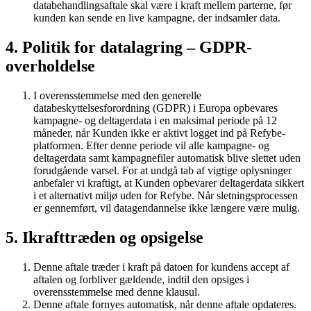
databehandlingsaftale skal være i kraft mellem parterne, før
kunden kan sende en live kampagne, der indsamler data.
4. Politik for datalagring – GDPR-
overholdelse
I overensstemmelse med den generelle
databeskyttelsesforordning (GDPR) i Europa opbevares
kampagne- og deltagerdata i en maksimal periode på 12
måneder, når Kunden ikke er aktivt logget ind på Refybe-
platformen. Efter denne periode vil alle kampagne- og
deltagerdata samt kampagnefiler automatisk blive slettet uden
forudgående varsel. For at undgå tab af vigtige oplysninger
anbefaler vi kraftigt, at Kunden opbevarer deltagerdata sikkert
i et alternativt miljø uden for Refybe. Når sletningsprocessen
er gennemført, vil datagendannelse ikke længere være mulig.
5. Ikrafttræden og opsigelse
Denne aftale træder i kraft på datoen for kundens accept af
aftalen og forbliver gældende, indtil den opsiges i
overensstemmelse med denne klausul.
Denne aftale fornyes automatisk, når denne aftale opdateres.