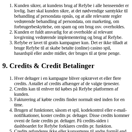
Kunden sikrer, at kundens brug af Refybe i alle henseender er
lovlig. Især skal kunden sikre, at det nødvendige samtykke til
behandling af persondata opnås, og at alle relevante regler
vedrørende behandling af persondata, om marketing, om
forbrugerbeskyttelse, om spam og om brug osv. overholdes.
Kunden er fuldt ansvarlig for at overholde al relevant
lovgivning vedrørende implementering og brug af Refybe.
Refybe er lavet til gratis kampagner kun. Det er ikke tilladt at
bruge Refybe til at skabe betalte (online) casino spil,
hasardspil eller andre midler, der bruges til at tjene penge.
9. Credits & Credit Betalinger
Hver deltager i en kampagne bliver opkrævet et eller flere
credits. Antallet af credits afhænger af de valgte tjenester.
Credits kan til enhver tid købes på Refybe platformen af
kunden.
Fakturering af købte credits finder normalt sted inden for en
time.
Brugen af funktioner, såsom et spil, kodekontrol eller e-mail-
notifikationer, koster credits pr. deltager. Disse credits kommer
oveni de faste credits pr. deltager. På credits-siden i
dashboardet for Refybe forklares credits pr. funktion.
Credits refunderes ikke eller konverteres til andre formål end