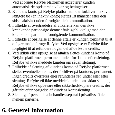
Ved at bruge Refybe platformen accepterer kunden
automatisk de opdaterede vilkår og betingelser.
Kundens konto på Refybe platformen, der forbliver inaktiv i
længere tid (en inaktiv konto) slettes 18 måneder efter den
sidste aktivitet uden forudgående kommunikation.
I tilfælde af overtrædelse af vilkårene kan den ikke-
krænkende part opsige denne aftale øjeblikkeligt med den
krænkende part uden forudgående kommunikation.
I tilfælde af opsigelse af denne aftale er kunden forpligtet til at
ophøre med at bruge Refybe. Ved opsigelse er Refybe ikke
forpligtet til at refundere nogen del af de købte credits.
Ved udløb eller opsigelse af aftalen slettes kundens konto på
Refybe platformen permanent inden for 1 time efter sletning.
Refybe vil ikke meddele kunden om sådan sletning.
I tilfælde af sletning af kundens konto på Refybe platformen
slettes eventuelle credits, der forbliver på kontoen, permanent.
Ingen credits overføres eller refunderes før, under eller efter
sletning. Refybe vil ikke meddele kunden om sådan sletning.
Refybe vil ikke opbevare eller sikkerhedskopiere credits, der
går tabt efter opsigelse af kundens kontosletning.
Sletning af persondata behandles separat i privatlivsaftalen
mellem parterne.
6. Generel Information