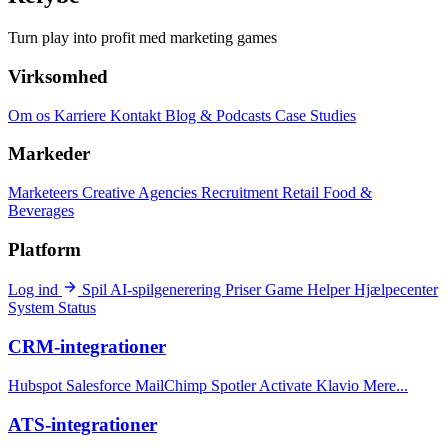
Turn play into profit med marketing games
Virksomhed
Om os
Karriere
Kontakt
Blog & Podcasts
Case Studies
Markeder
Marketeers
Creative Agencies
Recruitment
Retail
Food &
Beverages
Platform
Log ind
Spil
AI-spilgenerering
Priser
Game Helper
Hjælpecenter
System Status
CRM-integrationer
Hubspot
Salesforce
MailChimp
Spotler Activate
Klavio
Mere...
ATS-integrationer