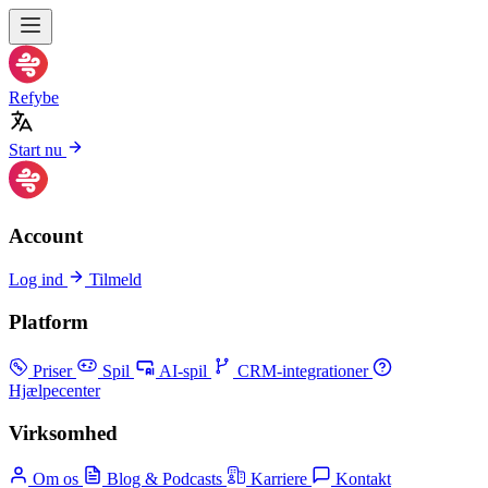
Refybe
Start nu
Account
Log ind
Tilmeld
Platform
Priser
Spil
AI-spil
CRM-integrationer
Hjælpecenter
Virksomhed
Om os
Blog & Podcasts
Karriere
Kontakt