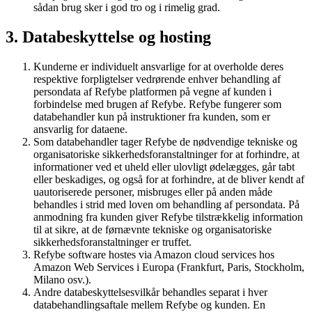
sådan brug sker i god tro og i rimelig grad.
3. Databeskyttelse og hosting
Kunderne er individuelt ansvarlige for at overholde deres
respektive forpligtelser vedrørende enhver behandling af
persondata af Refybe platformen på vegne af kunden i
forbindelse med brugen af Refybe. Refybe fungerer som
databehandler kun på instruktioner fra kunden, som er
ansvarlig for dataene.
Som databehandler tager Refybe de nødvendige tekniske og
organisatoriske sikkerhedsforanstaltninger for at forhindre, at
informationer ved et uheld eller ulovligt ødelægges, går tabt
eller beskadiges, og også for at forhindre, at de bliver kendt af
uautoriserede personer, misbruges eller på anden måde
behandles i strid med loven om behandling af persondata. På
anmodning fra kunden giver Refybe tilstrækkelig information
til at sikre, at de førnævnte tekniske og organisatoriske
sikkerhedsforanstaltninger er truffet.
Refybe software hostes via Amazon cloud services hos
Amazon Web Services i Europa (Frankfurt, Paris, Stockholm,
Milano osv.).
Andre databeskyttelsesvilkår behandles separat i hver
databehandlingsaftale mellem Refybe og kunden. En