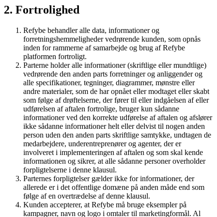
2. Fortrolighed
Refybe behandler alle data, informationer og
forretningshemmeligheder vedrørende kunden, som opnås
inden for rammerne af samarbejde og brug af Refybe
platformen fortroligt.
Parterne holder alle informationer (skriftlige eller mundtlige)
vedrørende den anden parts forretninger og anliggender og
alle specifikationer, tegninger, diagrammer, mønstre eller
andre materialer, som de har opnået eller modtaget eller skabt
som følge af drøftelserne, der fører til eller indgåelsen af eller
udførelsen af aftalen fortrolige, bruger kun sådanne
informationer ved den korrekte udførelse af aftalen og afslører
ikke sådanne informationer helt eller delvist til nogen anden
person uden den anden parts skriftlige samtykke, undtagen de
medarbejdere, underentreprenører og agenter, der er
involveret i implementeringen af aftalen og som skal kende
informationen og sikrer, at alle sådanne personer overholder
forpligtelserne i denne klausul.
Parternes forpligtelser gælder ikke for informationer, der
allerede er i det offentlige domæne på anden måde end som
følge af en overtrædelse af denne klausul.
Kunden accepterer, at Refybe må bruge eksempler på
kampagner, navn og logo i omtaler til marketingformål. Al