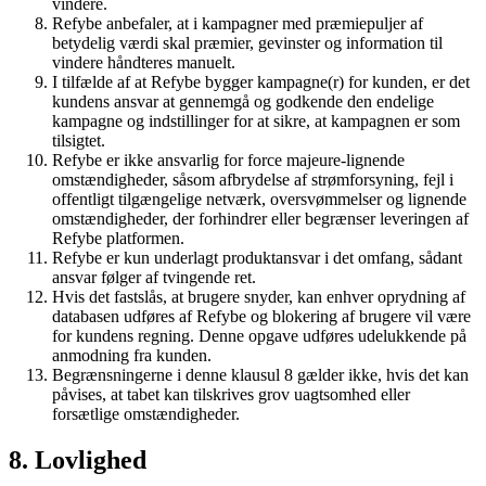
vindere.
Refybe anbefaler, at i kampagner med præmiepuljer af
betydelig værdi skal præmier, gevinster og information til
vindere håndteres manuelt.
I tilfælde af at Refybe bygger kampagne(r) for kunden, er det
kundens ansvar at gennemgå og godkende den endelige
kampagne og indstillinger for at sikre, at kampagnen er som
tilsigtet.
Refybe er ikke ansvarlig for force majeure-lignende
omstændigheder, såsom afbrydelse af strømforsyning, fejl i
offentligt tilgængelige netværk, oversvømmelser og lignende
omstændigheder, der forhindrer eller begrænser leveringen af
Refybe platformen.
Refybe er kun underlagt produktansvar i det omfang, sådant
ansvar følger af tvingende ret.
Hvis det fastslås, at brugere snyder, kan enhver oprydning af
databasen udføres af Refybe og blokering af brugere vil være
for kundens regning. Denne opgave udføres udelukkende på
anmodning fra kunden.
Begrænsningerne i denne klausul 8 gælder ikke, hvis det kan
påvises, at tabet kan tilskrives grov uagtsomhed eller
forsætlige omstændigheder.
8. Lovlighed