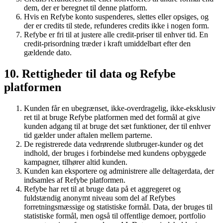
dem, der er beregnet til denne platform.
Hvis en Refybe konto suspenderes, slettes eller opsiges, og
der er credits til stede, refunderes credits ikke i nogen form.
Refybe er fri til at justere alle credit-priser til enhver tid. En
credit-prisordning træder i kraft umiddelbart efter den
gældende dato.
10. Rettigheder til data og Refybe
platformen
Kunden får en ubegrænset, ikke-overdragelig, ikke-eksklusiv
ret til at bruge Refybe platformen med det formål at give
kunden adgang til at bruge det sæt funktioner, der til enhver
tid gælder under aftalen mellem parterne.
De registrerede data vedrørende slutbruger-kunder og det
indhold, der bruges i forbindelse med kundens opbyggede
kampagner, tilhører altid kunden.
Kunden kan eksportere og administrere alle deltagerdata, der
indsamles af Refybe platformen.
Refybe har ret til at bruge data på et aggregeret og
fuldstændig anonymt niveau som del af Refybes
forretningsmæssige og statistiske formål. Data, der bruges til
statistiske formål, men også til offentlige demoer, portfolio