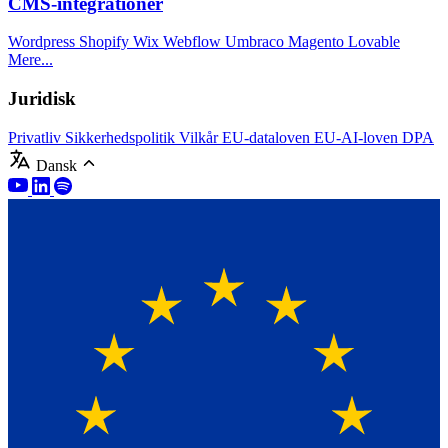
CMS-integrationer
Wordpress
Shopify
Wix
Webflow
Umbraco
Magento
Lovable
Mere...
Juridisk
Privatliv
Sikkerhedspolitik
Vilkår
EU-dataloven
EU-AI-loven
DPA
Dansk