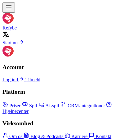
Refybe
Start nu
Account
Log ind
Tilmeld
Platform
Priser
Spil
AI-spil
CRM-integrationer
Hjælpecenter
Virksomhed
Om os
Blog & Podcasts
Karriere
Kontakt