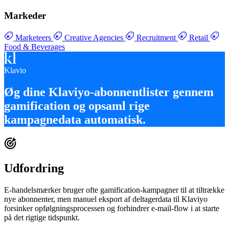
Markeder
Marketeers
Creative Agencies
Recruitment
Retail
Food & Beverages
Klavio
Øg dine
Klaviyo-abonnentlister gennem
gamification
og opsaml
rige
kampagnedata automatisk
.
Udfordring
E-handelsmærker bruger ofte gamification-kampagner til at tiltrække
nye abonnenter, men manuel eksport af deltagerdata til Klaviyo
forsinker opfølgningsprocessen og forhindrer e-mail-flow i at starte
på det rigtige tidspunkt.