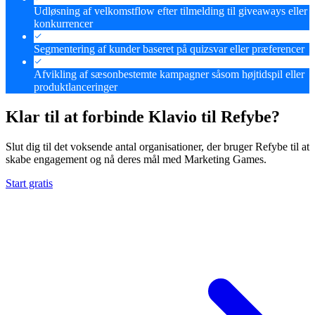
Udløsning af velkomstflow efter tilmelding til giveaways eller
konkurrencer
Segmentering af kunder baseret på quizsvar eller præferencer
Afvikling af sæsonbestemte kampagner såsom højtidspil eller
produktlanceringer
Klar til at forbinde Klavio til Refybe?
Slut dig til det voksende antal organisationer, der bruger Refybe til at
skabe engagement og nå deres mål med Marketing Games.
Start gratis