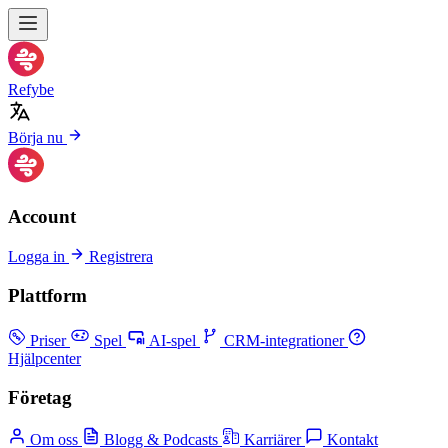
Refybe
Börja nu
Account
Logga in
Registrera
Plattform
Priser
Spel
AI-spel
CRM-integrationer
Hjälpcenter
Företag
Om oss
Blogg & Podcasts
Karriärer
Kontakt