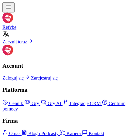
Refybe
Zacznij teraz
Account
Zaloguj się
Zarejestruj się
Platforma
Cennik
Gry
Gry AI
Integracje CRM
Centrum
pomocy
Firma
O nas
Blog i Podcasty
Kariera
Kontakt