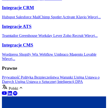
Integracje CRM
Hubspot
Salesforce
MailChimp
Spotler Activate
Klavio
Więcej...
Integracje ATS
Teamtailor
Greenhouse
Workday
Lever
Zoho Recruit
Więcej...
Integracje CMS
Wordpress
Shopify
Wix
Webflow
Umbraco
Magento
Lovable
Więcej...
Prawne
Prywatność
Polityka Bezpieczeństwa
Warunki
Unijna Ustawa o
Danych
Unijna Ustawa o Sztucznej Inteligencji
DPA
Polski