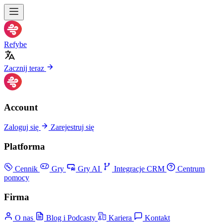
Refybe
Zacznij teraz
Account
Zaloguj się
Zarejestruj się
Platforma
Cennik
Gry
Gry AI
Integracje CRM
Centrum
pomocy
Firma
O nas
Blog i Podcasty
Kariera
Kontakt