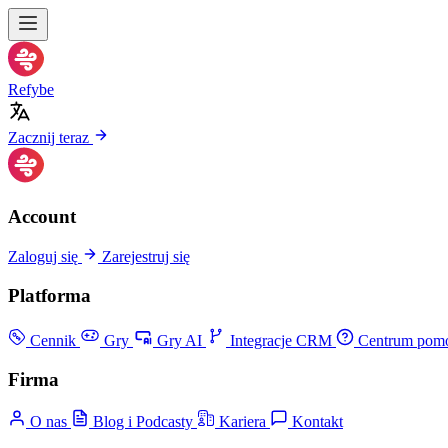
Refybe
Zacznij teraz
Account
Zaloguj się
Zarejestruj się
Platforma
Cennik
Gry
Gry AI
Integracje CRM
Centrum pom
Firma
O nas
Blog i Podcasty
Kariera
Kontakt