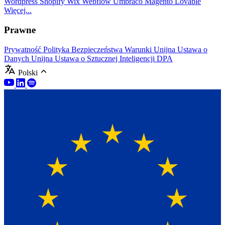
Wordpress
Shopify
Wix
Webflow
Umbraco
Magento
Lovable
Więcej...
Prawne
Prywatność
Polityka Bezpieczeństwa
Warunki
Unijna Ustawa o
Danych
Unijna Ustawa o Sztucznej Inteligencji
DPA
Polski