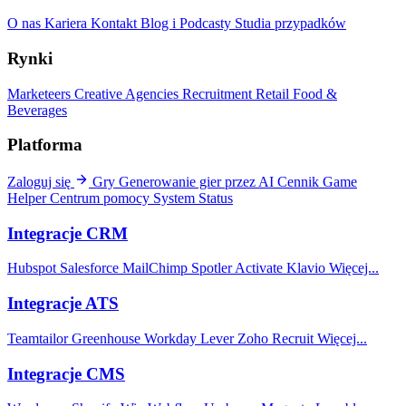
O nas
Kariera
Kontakt
Blog i Podcasty
Studia przypadków
Rynki
Marketeers
Creative Agencies
Recruitment
Retail
Food &
Beverages
Platforma
Zaloguj się
Gry
Generowanie gier przez AI
Cennik
Game
Helper
Centrum pomocy
System Status
Integracje CRM
Hubspot
Salesforce
MailChimp
Spotler Activate
Klavio
Więcej...
Integracje ATS
Teamtailor
Greenhouse
Workday
Lever
Zoho Recruit
Więcej...
Integracje CMS