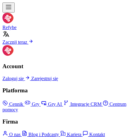
Refybe
Zacznij teraz
Account
Zaloguj się
Zarejestruj się
Platforma
Cennik
Gry
Gry AI
Integracje CRM
Centrum
pomocy
Firma
O nas
Blog i Podcasty
Kariera
Kontakt