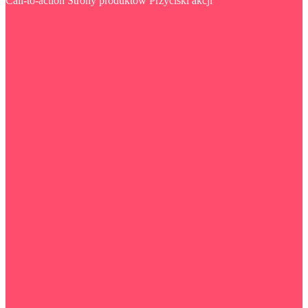
Call-to-action
Strony produktów
Przyciski akcji