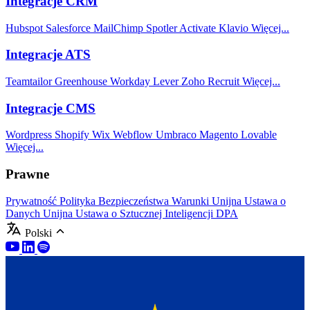
Integracje CRM
Hubspot
Salesforce
MailChimp
Spotler Activate
Klavio
Więcej...
Integracje ATS
Teamtailor
Greenhouse
Workday
Lever
Zoho Recruit
Więcej...
Integracje CMS
Wordpress
Shopify
Wix
Webflow
Umbraco
Magento
Lovable
Więcej...
Prawne
Prywatność
Polityka Bezpieczeństwa
Warunki
Unijna Ustawa o
Danych
Unijna Ustawa o Sztucznej Inteligencji
DPA
Polski