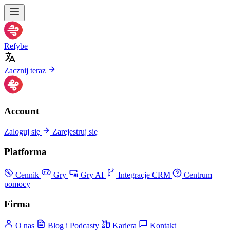
Refybe
Zacznij teraz
Account
Zaloguj się
Zarejestruj się
Platforma
Cennik
Gry
Gry AI
Integracje CRM
Centrum
pomocy
Firma
O nas
Blog i Podcasty
Kariera
Kontakt