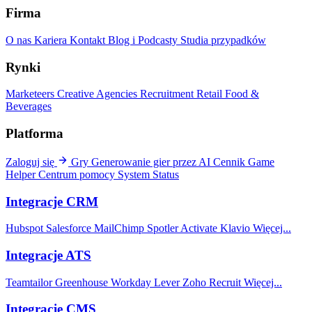
Firma
O nas
Kariera
Kontakt
Blog i Podcasty
Studia przypadków
Rynki
Marketeers
Creative Agencies
Recruitment
Retail
Food &
Beverages
Platforma
Zaloguj się
Gry
Generowanie gier przez AI
Cennik
Game
Helper
Centrum pomocy
System Status
Integracje CRM
Hubspot
Salesforce
MailChimp
Spotler Activate
Klavio
Więcej...
Integracje ATS
Teamtailor
Greenhouse
Workday
Lever
Zoho Recruit
Więcej...
Integracje CMS