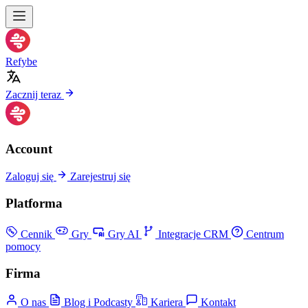
Refybe
Zacznij teraz
Account
Zaloguj się
Zarejestruj się
Platforma
Cennik
Gry
Gry AI
Integracje CRM
Centrum
pomocy
Firma
O nas
Blog i Podcasty
Kariera
Kontakt