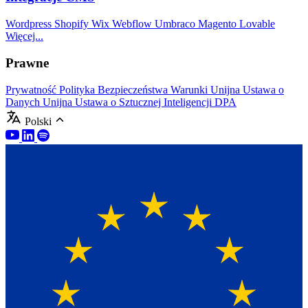
Wordpress
Shopify
Wix
Webflow
Umbraco
Magento
Lovable
Więcej...
Prawne
Prywatność
Polityka Bezpieczeństwa
Warunki
Unijna Ustawa o
Danych
Unijna Ustawa o Sztucznej Inteligencji
DPA
Polski