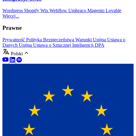
Wordpress
Shopify
Wix
Webflow
Umbraco
Magento
Lovable
Więcej...
Prawne
Prywatność
Polityka Bezpieczeństwa
Warunki
Unijna Ustawa o
Danych
Unijna Ustawa o Sztucznej Inteligencji
DPA
Polski