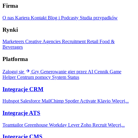
Firma
O nas
Kariera
Kontakt
Blog i Podcasty
Studia przypadków
Rynki
Marketeers
Creative Agencies
Recruitment
Retail
Food &
Beverages
Platforma
Zaloguj się
Gry
Generowanie gier przez AI
Cennik
Game
Helper
Centrum pomocy
System Status
Integracje CRM
Hubspot
Salesforce
MailChimp
Spotler Activate
Klavio
Więcej...
Integracje ATS
Teamtailor
Greenhouse
Workday
Lever
Zoho Recruit
Więcej...
Integracje CMS