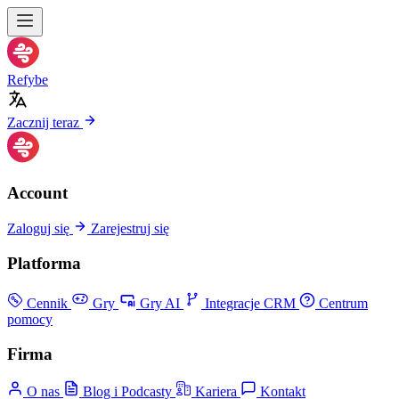
Refybe
Zacznij teraz
Account
Zaloguj się
Zarejestruj się
Platforma
Cennik
Gry
Gry AI
Integracje CRM
Centrum
pomocy
Firma
O nas
Blog i Podcasty
Kariera
Kontakt