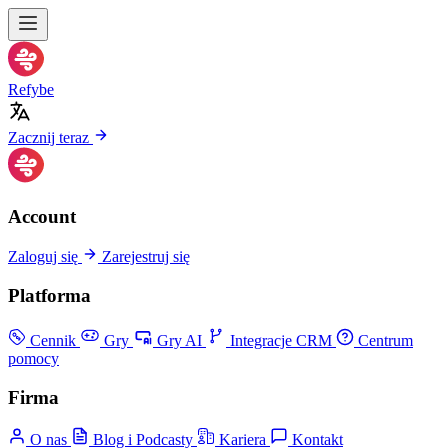
Refybe
Zacznij teraz
Account
Zaloguj się
Zarejestruj się
Platforma
Cennik
Gry
Gry AI
Integracje CRM
Centrum
pomocy
Firma
O nas
Blog i Podcasty
Kariera
Kontakt