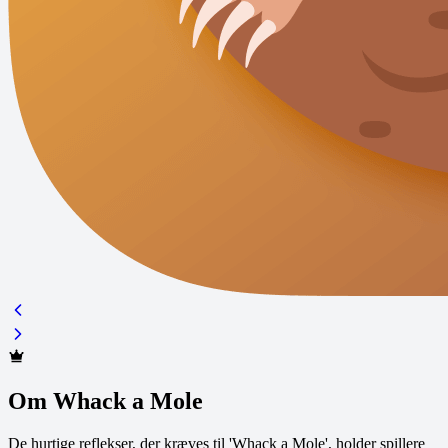
Om Whack a Mole
De hurtige reflekser, der kræves til 'Whack a Mole', holder spillere