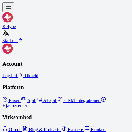
Refybe
Start nu
Account
Log ind
Tilmeld
Platform
Priser
Spil
AI-spil
CRM-integrationer
Hjælpecenter
Virksomhed
Om os
Blog & Podcasts
Karriere
Kontakt