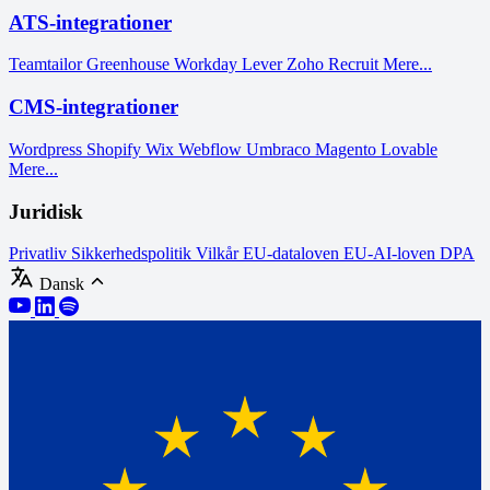
ATS-integrationer
Teamtailor
Greenhouse
Workday
Lever
Zoho Recruit
Mere...
CMS-integrationer
Wordpress
Shopify
Wix
Webflow
Umbraco
Magento
Lovable
Mere...
Juridisk
Privatliv
Sikkerhedspolitik
Vilkår
EU-dataloven
EU-AI-loven
DPA
Dansk