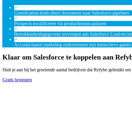
Gamification-leads direct doorsturen naar Salesforce-pipelines
Prospects kwalificeren via productkennis-quizzen
Betrokkenheidsgegevens toevoegen aan Salesforce Lead-recor
Account-based marketing ondersteunen met interactieve games
Klaar om Salesforce te koppelen aan Refy
Sluit je aan bij het groeiende aantal bedrijven dat Refybe gebruikt 
Gratis beginnen