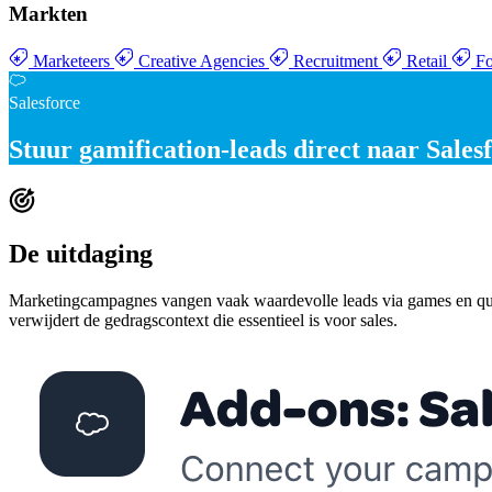
Markten
Marketeers
Creative Agencies
Recruitment
Retail
Fo
Salesforce
Stuur
gamification-leads direct
naar Salesf
De uitdaging
Marketingcampagnes vangen vaak waardevolle leads via games en quiz
verwijdert de gedragscontext die essentieel is voor sales.