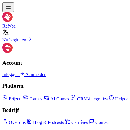
Refybe
Nu beginnen
Account
Inloggen
Aanmelden
Platform
Prijzen
Games
AI Games
CRM-integraties
Helpcen
Bedrijf
Over ons
Blog & Podcasts
Carrières
Contact