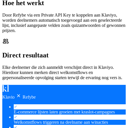
Hoe het werkt
Door Refybe via een Private API Key te koppelen aan Klaviyo,
worden deelnemers automatisch toegevoegd aan een geselecteerde
lijst, inclusief aangepaste velden zoals quizantwoorden of gewonnen
prijzen.
Direct resultaat
Elke deelnemer die zich aanmeldt verschijnt direct in Klaviyo.
Hierdoor kunnen merken direct welkomstflows en
gepersonaliseerde opvolging starten terwijl de ervaring nog vers is.
Klavio
Refybe
E-commerce lijsten laten groeien met kraslot-campagnes
Welkomstflows triggeren na deelname aan winacties