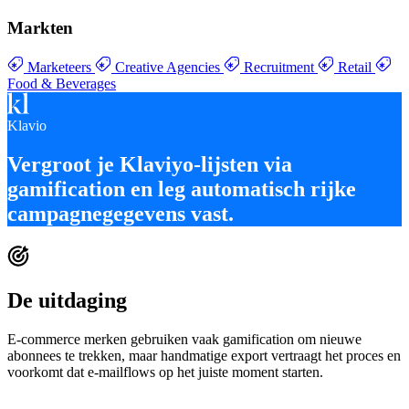
Markten
Marketeers
Creative Agencies
Recruitment
Retail
Food & Beverages
Klavio
Vergroot je
Klaviyo-lijsten via
gamification
en leg
automatisch rijke
campagnegegevens vast
.
De uitdaging
E-commerce merken gebruiken vaak gamification om nieuwe
abonnees te trekken, maar handmatige export vertraagt het proces en
voorkomt dat e-mailflows op het juiste moment starten.