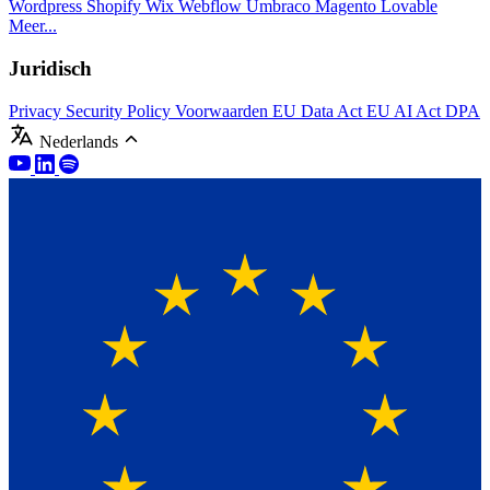
Wordpress
Shopify
Wix
Webflow
Umbraco
Magento
Lovable
Meer...
Juridisch
Privacy
Security Policy
Voorwaarden
EU Data Act
EU AI Act
DPA
Nederlands