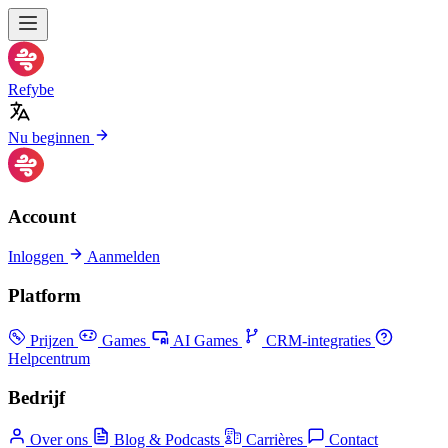
Refybe
Nu beginnen
Account
Inloggen
Aanmelden
Platform
Prijzen
Games
AI Games
CRM-integraties
Helpcentrum
Bedrijf
Over ons
Blog & Podcasts
Carrières
Contact