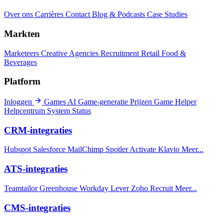
Over ons
Carrières
Contact
Blog & Podcasts
Case Studies
Markten
Marketeers
Creative Agencies
Recruitment
Retail
Food &
Beverages
Platform
Inloggen
Games
AI Game-generatie
Prijzen
Game Helper
Helpcentrum
System Status
CRM-integraties
Hubspot
Salesforce
MailChimp
Spotler Activate
Klavio
Meer...
ATS-integraties
Teamtailor
Greenhouse
Workday
Lever
Zoho Recruit
Meer...
CMS-integraties