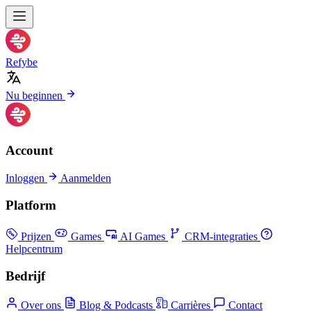
Refybe
Nu beginnen
Account
Inloggen
Aanmelden
Platform
Prijzen
Games
AI Games
CRM-integraties
Helpcentrum
Bedrijf
Over ons
Blog & Podcasts
Carrières
Contact