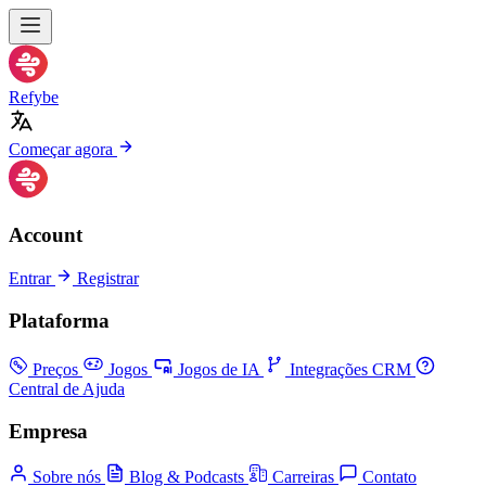
Refybe
Começar agora
Account
Entrar
Registrar
Plataforma
Preços
Jogos
Jogos de IA
Integrações CRM
Central de Ajuda
Empresa
Sobre nós
Blog & Podcasts
Carreiras
Contato