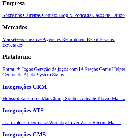
Empresa
Sobre nós
Carreiras
Contato
Blog & Podcasts
Casos de Estudo
Mercados
Marketeers
Creative Agencies
Recruitment
Retail
Food &
Beverages
Plataforma
Entrar
Jogos
Geração de jogos com IA
Preços
Game Helper
Central de Ajuda
System Status
Integrações CRM
Hubspot
Salesforce
MailChimp
Spotler Activate
Klavio
Mais...
Integrações ATS
Teamtailor
Greenhouse
Workday
Lever
Zoho Recruit
Mais...
Integrações CMS