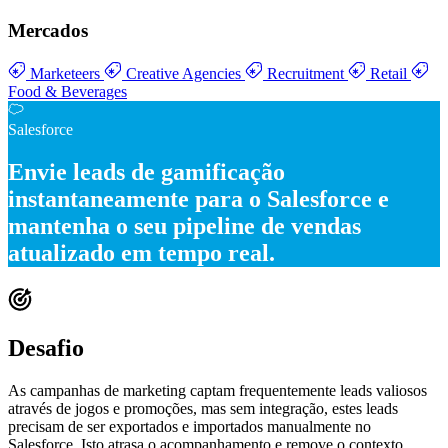
Mercados
Marketeers
Creative Agencies
Recruitment
Retail
Food & Beverages
Salesforce
Envie
leads de gamificação
instantaneamente
para o Salesforce e
mantenha o seu
pipeline de vendas
atualizado em tempo real
.
Desafio
As campanhas de marketing captam frequentemente leads valiosos
através de jogos e promoções, mas sem integração, estes leads
precisam de ser exportados e importados manualmente no
Salesforce. Isto atrasa o acompanhamento e remove o contexto