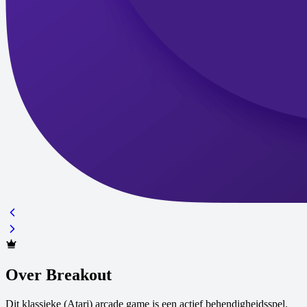
Over Breakout
Dit klassieke (Atari) arcade game is een actief behendigheidsspel.