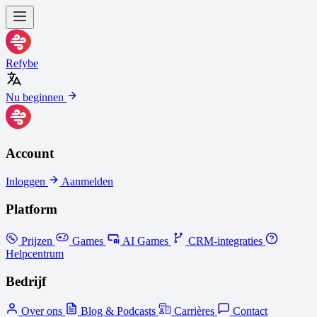
Refybe
Nu beginnen
Account
Inloggen
Aanmelden
Platform
Prijzen
Games
AI Games
CRM-integraties
Helpcentrum
Bedrijf
Over ons
Blog & Podcasts
Carrières
Contact