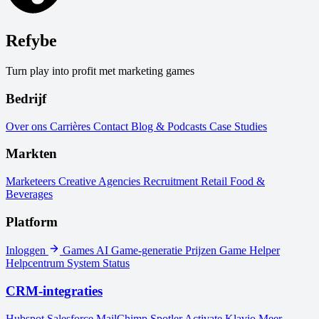
Refybe
Turn play into profit met marketing games
Bedrijf
Over ons
Carrières
Contact
Blog & Podcasts
Case Studies
Markten
Marketeers
Creative Agencies
Recruitment
Retail
Food &
Beverages
Platform
Inloggen
Games
AI Game-generatie
Prijzen
Game Helper
Helpcentrum
System Status
CRM-integraties
Hubspot
Salesforce
MailChimp
Spotler Activate
Klavio
Meer...