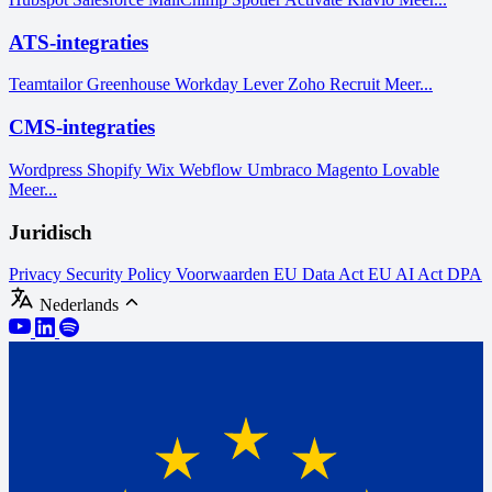
ATS-integraties
Teamtailor
Greenhouse
Workday
Lever
Zoho Recruit
Meer...
CMS-integraties
Wordpress
Shopify
Wix
Webflow
Umbraco
Magento
Lovable
Meer...
Juridisch
Privacy
Security Policy
Voorwaarden
EU Data Act
EU AI Act
DPA
Nederlands