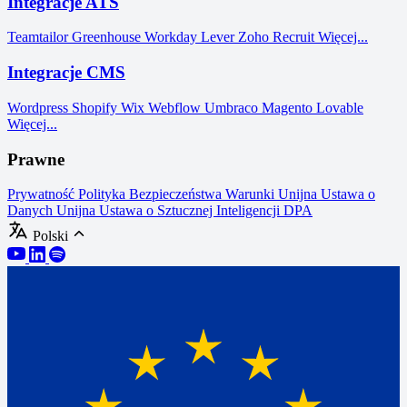
Integracje ATS
Teamtailor
Greenhouse
Workday
Lever
Zoho Recruit
Więcej...
Integracje CMS
Wordpress
Shopify
Wix
Webflow
Umbraco
Magento
Lovable
Więcej...
Prawne
Prywatność
Polityka Bezpieczeństwa
Warunki
Unijna Ustawa o
Danych
Unijna Ustawa o Sztucznej Inteligencji
DPA
Polski