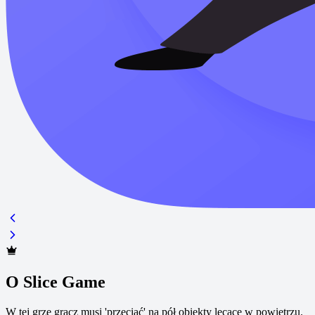
O Slice Game
W tej grze gracz musi 'przeciąć' na pół obiekty lecące w powietrzu.