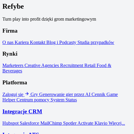
Refybe
Turn play into profit dzięki grom marketingowym
Firma
O nas
Kariera
Kontakt
Blog i Podcasty
Studia przypadków
Rynki
Marketeers
Creative Agencies
Recruitment
Retail
Food &
Beverages
Platforma
Zaloguj się
Gry
Generowanie gier przez AI
Cennik
Game
Helper
Centrum pomocy
System Status
Integracje CRM
Hubspot
Salesforce
MailChimp
Spotler Activate
Klavio
Więcej...