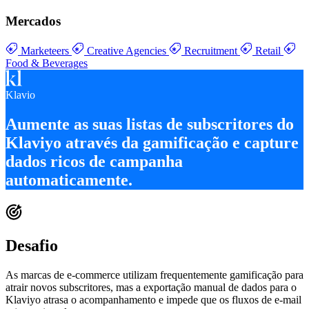
Mercados
Marketeers
Creative Agencies
Recruitment
Retail
Food & Beverages
Klavio
Aumente as suas
listas de subscritores do
Klaviyo através da gamificação
e capture
dados ricos de campanha
automaticamente
.
Desafio
As marcas de e-commerce utilizam frequentemente gamificação para
atrair novos subscritores, mas a exportação manual de dados para o
Klaviyo atrasa o acompanhamento e impede que os fluxos de e-mail