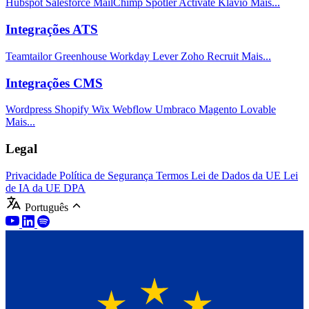
Hubspot
Salesforce
MailChimp
Spotler Activate
Klavio
Mais...
Integrações ATS
Teamtailor
Greenhouse
Workday
Lever
Zoho Recruit
Mais...
Integrações CMS
Wordpress
Shopify
Wix
Webflow
Umbraco
Magento
Lovable
Mais...
Legal
Privacidade
Política de Segurança
Termos
Lei de Dados da UE
Lei
de IA da UE
DPA
Português