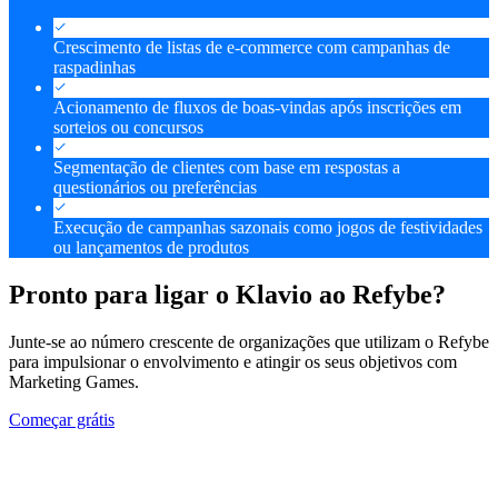
Crescimento de listas de e-commerce com campanhas de
raspadinhas
Acionamento de fluxos de boas-vindas após inscrições em
sorteios ou concursos
Segmentação de clientes com base em respostas a
questionários ou preferências
Execução de campanhas sazonais como jogos de festividades
ou lançamentos de produtos
Pronto para ligar o Klavio ao Refybe?
Junte-se ao número crescente de organizações que utilizam o Refybe
para impulsionar o envolvimento e atingir os seus objetivos com
Marketing Games.
Começar grátis