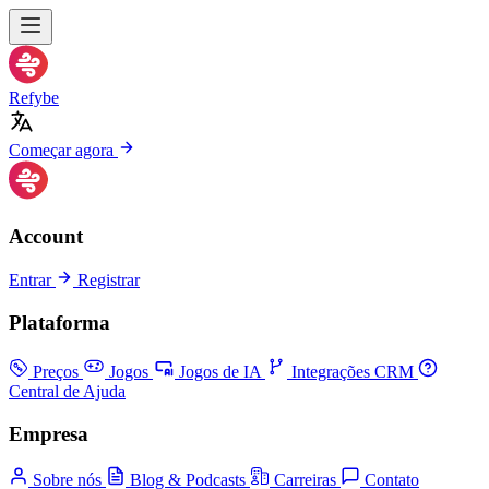
Refybe
Começar agora
Account
Entrar
Registrar
Plataforma
Preços
Jogos
Jogos de IA
Integrações CRM
Central de Ajuda
Empresa
Sobre nós
Blog & Podcasts
Carreiras
Contato