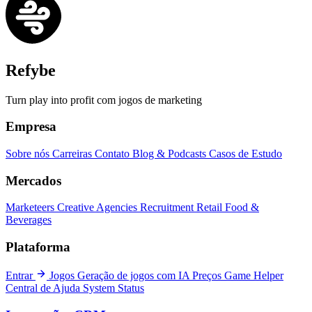
Refybe
Turn play into profit com jogos de marketing
Empresa
Sobre nós
Carreiras
Contato
Blog & Podcasts
Casos de Estudo
Mercados
Marketeers
Creative Agencies
Recruitment
Retail
Food &
Beverages
Plataforma
Entrar
Jogos
Geração de jogos com IA
Preços
Game Helper
Central de Ajuda
System Status