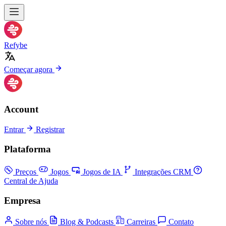
Refybe
Começar agora
Account
Entrar
Registrar
Plataforma
Preços
Jogos
Jogos de IA
Integrações CRM
Central de Ajuda
Empresa
Sobre nós
Blog & Podcasts
Carreiras
Contato