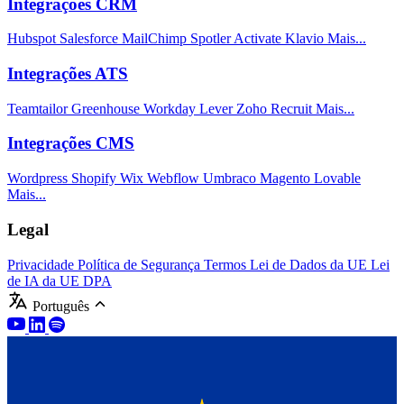
Integrações CRM
Hubspot
Salesforce
MailChimp
Spotler Activate
Klavio
Mais...
Integrações ATS
Teamtailor
Greenhouse
Workday
Lever
Zoho Recruit
Mais...
Integrações CMS
Wordpress
Shopify
Wix
Webflow
Umbraco
Magento
Lovable
Mais...
Legal
Privacidade
Política de Segurança
Termos
Lei de Dados da UE
Lei
de IA da UE
DPA
Português