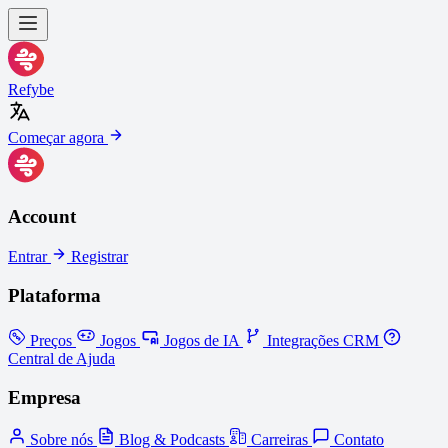
Refybe
Começar agora
Account
Entrar
Registrar
Plataforma
Preços
Jogos
Jogos de IA
Integrações CRM
Central de Ajuda
Empresa
Sobre nós
Blog & Podcasts
Carreiras
Contato