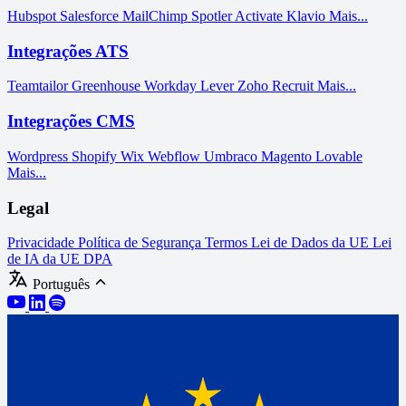
Hubspot
Salesforce
MailChimp
Spotler Activate
Klavio
Mais...
Integrações ATS
Teamtailor
Greenhouse
Workday
Lever
Zoho Recruit
Mais...
Integrações CMS
Wordpress
Shopify
Wix
Webflow
Umbraco
Magento
Lovable
Mais...
Legal
Privacidade
Política de Segurança
Termos
Lei de Dados da UE
Lei
de IA da UE
DPA
Português