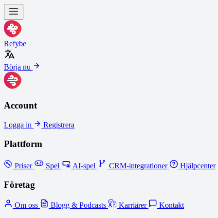
Refybe
Börja nu
Account
Logga in
Registrera
Plattform
Priser
Spel
AI-spel
CRM-integrationer
Hjälpcenter
Företag
Om oss
Blogg & Podcasts
Karriärer
Kontakt