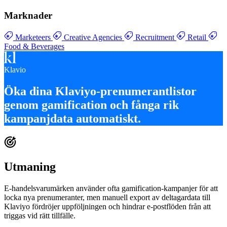
Marknader
Marketeers
Creative Agencies
Recruitment
Retail
Food & Beverages
Klavio
Öka dina
Klaviyo-prenumerantlistor
genom gamification
och fånga
rik
kampanjdata automatiskt
.
Utmaning
E-handelsvarumärken använder ofta gamification-kampanjer för att
locka nya prenumeranter, men manuell export av deltagardata till
Klaviyo fördröjer uppföljningen och hindrar e-postflöden från att
triggas vid rätt tillfälle.