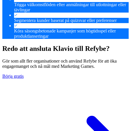
Trigga välkomstflöden efter anmälningar till utlottningar eller
tävlingar
Segmentera kunder baserat på quizsvar eller preferenser
Köra säsongsbetonade kampanjer som högtidsspel eller
produktlanseringar
Redo att ansluta Klavio till Refybe?
Gör som allt fler organisationer och använd Refybe för att öka
engagemanget och nå mål med Marketing Games.
Börja gratis