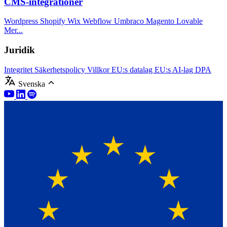
CMS-integrationer
Wordpress
Shopify
Wix
Webflow
Umbraco
Magento
Lovable
Mer...
Juridik
Integritet
Säkerhetspolicy
Villkor
EU:s datalag
EU:s AI-lag
DPA
Svenska