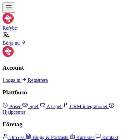
Refybe
Börja nu
Account
Logga in
Registrera
Plattform
Priser
Spel
AI-spel
CRM-integrationer
Hjälpcenter
Företag
Om oss
Blogg & Podcasts
Karriärer
Kontakt