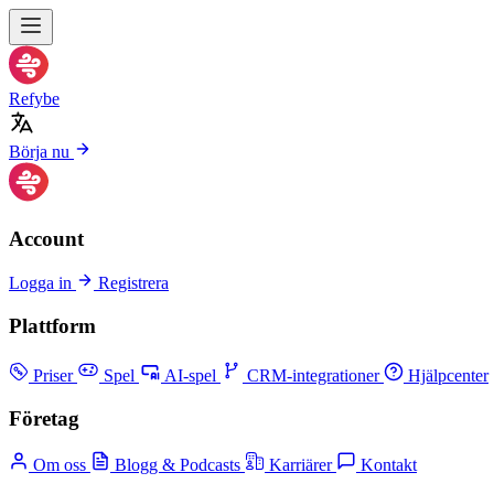
Refybe
Börja nu
Account
Logga in
Registrera
Plattform
Priser
Spel
AI-spel
CRM-integrationer
Hjälpcenter
Företag
Om oss
Blogg & Podcasts
Karriärer
Kontakt