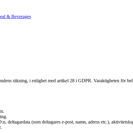
od & Beverages
dens räkning, i enlighet med artikel 28 i GDPR. Varaktigheten för behand
om.
ing.
, deltagardata (som deltagares e-post, namn, adress etc.), aktivitetslo
.