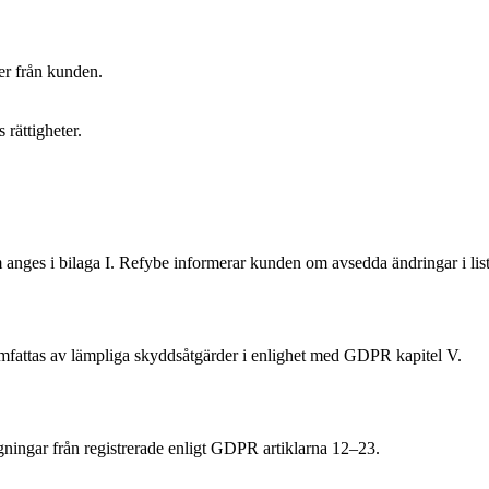
er från kunden.
 rättigheter.
nges i bilaga I. Refybe informerar kunden om avsedda ändringar i lista
omfattas av lämpliga skyddsåtgärder i enlighet med GDPR kapitel V.
ågningar från registrerade enligt GDPR artiklarna 12–23.