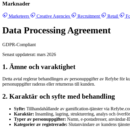
Marknader
Marketeers
Creative Agencies
Recruitment
Retail
Fo
Data Processing Agreement
GDPR-Compliant
Senast uppdaterat: mars 2026
1. Ämne och varaktighet
Detta avtal reglerar behandlingen av personuppgifter av Refybe för kun
personuppgifter raderas eller returneras till kunden.
2. Karaktär och syfte med behandling
Syfte:
Tillhandahållande av gamification-tjänster via Refybe.c
Karaktär:
Insamling, lagring, strukturering, analys och överför
Typer av personuppgifter:
Namn, e-postadresser, användar-ID:n
Kategorier av registrerade:
Slutanvändare av kundens tjänster