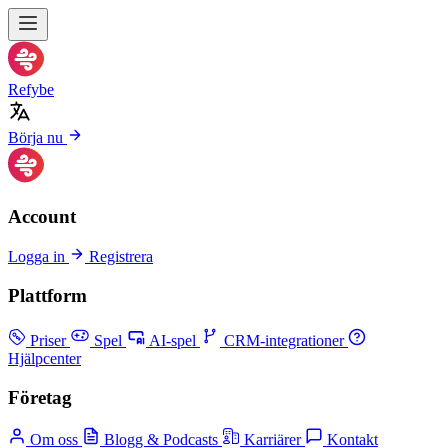
Refybe
Börja nu
Account
Logga in
Registrera
Plattform
Priser
Spel
AI-spel
CRM-integrationer
Hjälpcenter
Företag
Om oss
Blogg & Podcasts
Karriärer
Kontakt