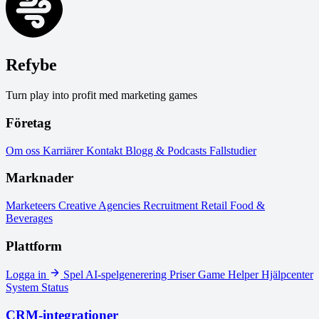
Refybe
Turn play into profit med marketing games
Företag
Om oss
Karriärer
Kontakt
Blogg & Podcasts
Fallstudier
Marknader
Marketeers
Creative Agencies
Recruitment
Retail
Food &
Beverages
Plattform
Logga in
Spel
AI-spelgenerering
Priser
Game Helper
Hjälpcenter
System Status
CRM-integrationer