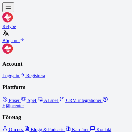
Refybe
Börja nu
Account
Logga in
Registrera
Plattform
Priser
Spel
AI-spel
CRM-integrationer
Hjälpcenter
Företag
Om oss
Blogg & Podcasts
Karriärer
Kontakt