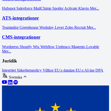
Hubspot
Salesforce
MailChimp
Spotler Activate
Klavio
Mer...
ATS-integrationer
Teamtailor
Greenhouse
Workday
Lever
Zoho Recruit
Mer...
CMS-integrationer
Wordpress
Shopify
Wix
Webflow
Umbraco
Magento
Lovable
Mer...
Juridik
Integritet
Säkerhetspolicy
Villkor
EU:s datalag
EU:s AI-lag
DPA
Svenska