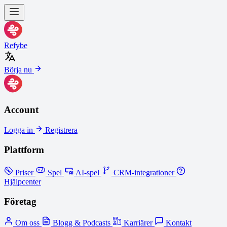
Refybe
Börja nu
Account
Logga in
Registrera
Plattform
Priser
Spel
AI-spel
CRM-integrationer
Hjälpcenter
Företag
Om oss
Blogg & Podcasts
Karriärer
Kontakt