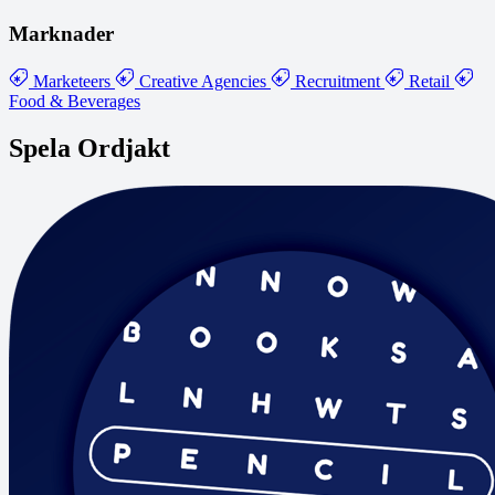
Marknader
Marketeers
Creative Agencies
Recruitment
Retail
Food & Beverages
Spela Ordjakt