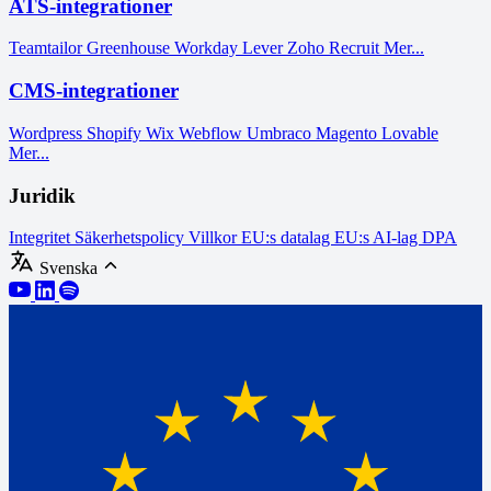
ATS-integrationer
Teamtailor
Greenhouse
Workday
Lever
Zoho Recruit
Mer...
CMS-integrationer
Wordpress
Shopify
Wix
Webflow
Umbraco
Magento
Lovable
Mer...
Juridik
Integritet
Säkerhetspolicy
Villkor
EU:s datalag
EU:s AI-lag
DPA
Svenska