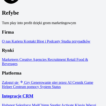
Refybe
Turn play into profit dzięki grom marketingowym
Firma
O nas
Kariera
Kontakt
Blog i Podcasty
Studia przypadków
Rynki
Marketeers
Creative Agencies
Recruitment
Retail
Food &
Beverages
Platforma
Zaloguj się
Gry
Generowanie gier przez AI
Cennik
Game
Helper
Centrum pomocy
System Status
Integracje CRM
Hubspot
Salesforce
MailChimp
Spotler Activate
Klavio
Więcej...