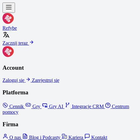
Refybe
Zacznij teraz
Account
Zaloguj się
Zarejestruj się
Platforma
Cennik
Gry
Gry AI
Integracje CRM
Centrum
pomocy
Firma
O nas
Blog i Podcasty
Kariera
Kontakt