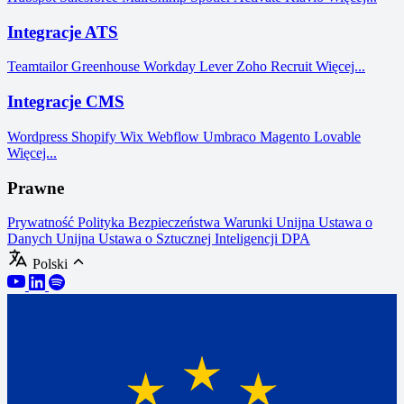
Integracje ATS
Teamtailor
Greenhouse
Workday
Lever
Zoho Recruit
Więcej...
Integracje CMS
Wordpress
Shopify
Wix
Webflow
Umbraco
Magento
Lovable
Więcej...
Prawne
Prywatność
Polityka Bezpieczeństwa
Warunki
Unijna Ustawa o
Danych
Unijna Ustawa o Sztucznej Inteligencji
DPA
Polski