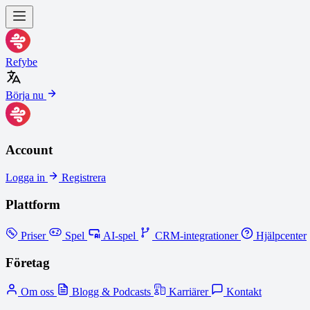
Refybe
Börja nu
Account
Logga in
Registrera
Plattform
Priser
Spel
AI-spel
CRM-integrationer
Hjälpcenter
Företag
Om oss
Blogg & Podcasts
Karriärer
Kontakt