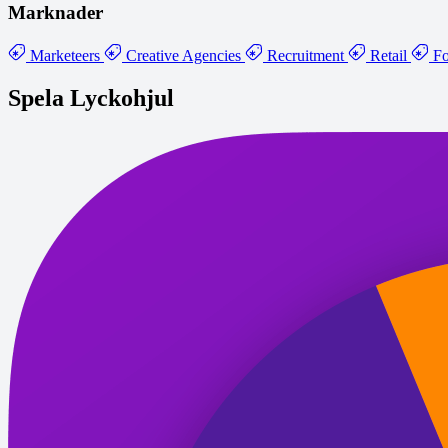
Marknader
Marketeers
Creative Agencies
Recruitment
Retail
Fo
Spela Lyckohjul